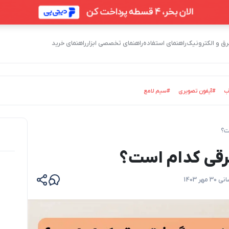
 و الکترونیک
راهنمای استفاده
راهنمای تخصصی ابزار
راهنمای خرید
ب
#آیفون تصویری
#سیم لامع
ت؟
برقی کدام است؟
انی
30 مهر 1403