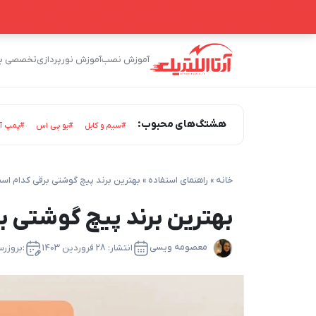
آموزش نصب
آموزش نورپردازی
تخصصی برق
هشتگ‌های محبوب:
#سیم و کابل
#یو پی اس
#پمپ آ
خانه
»
راهنمای استفاده
»
بهترین برند پیچ گوشتی برقی کدام اس
بهترین برند پیچ گوشتی 
معصومه ویسی
انتشار:
28 فروردین 1403
:بروزرس