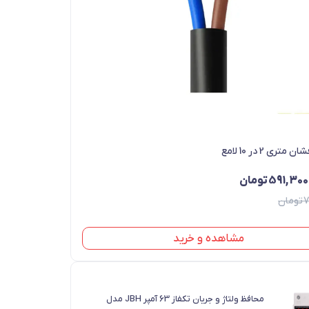
متری 2 در 10 لامع
591,300
تومان
7
تومان
712,500 تومان
591,300 تومان
مشاهده و خرید
محافظ ولتاژ و جریان تکفاز 63 آمپر JBH مدل