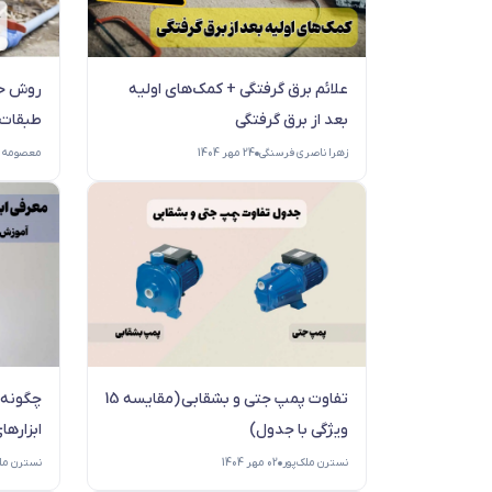
علائم برق گرفتگی + کمک‌های اولیه
روش حل
بعد از برق گرفتگی
طبقات 
زهرا ناصری فرسنگی
24 مهر 1404
معصومه 
تفاوت پمپ جتی و بشقابی (مقایسه 15
چگونه ک
ویژگی با جدول)
ابزارها
نسترن ملک‌پور
02 مهر 1404
نسترن ملک