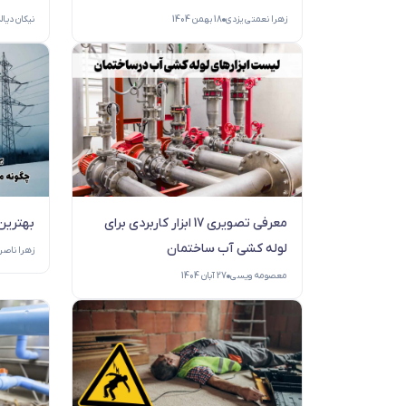
زهرا نعمتی یزدی
18 بهمن 1404
نیکان دیال
معرفی تصویری 17 ابزار کاربردی برای
بهترین
لوله ‌کشی آب ساختمان
زهرا ناص
معصومه ویسی
27 آبان 1404