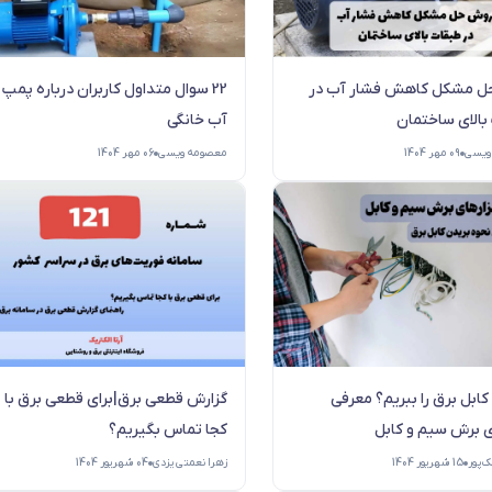
 مشکل کاهش فشار آب در
22 سوال متداول کاربران درباره پمپ
بالای ساختمان
آب خانگی
ویسی
09 مهر 1404
معصومه ویسی
06 مهر 1404
ابل برق را ببریم؟ معرفی
گزارش قطعی برق|برای قطعی برق با
ی برش سیم و کابل
کجا تماس بگیریم؟
‌پور
15 شهریور 1404
زهرا نعمتی یزدی
04 شهریور 1404