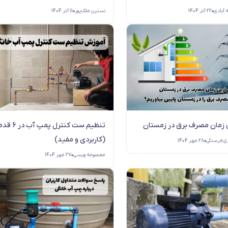
ه آبادی
22 آذر 1404
نسترن ملک‌پور
11 آذر 1404
 زمان مصرف برق در زمستان
تنظیم ست کنترل پمپ آب در 6
(کاربردی و مفید)
ری فرسنگی
28 مهر 1404
معصومه ویسی
27 مهر 1404