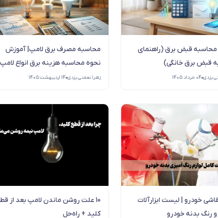
محاسبه قبض برق (راهنمای
محاسبه مصرف برق لامپ| آموزش
 قبض برق خانگی)
نحوه محاسبه هزینه برق انواع لامپ
ی یزدی
04 خرداد 1405
زهرا نعمتی یزدی
14 اردیبهشت 1405
قاشی خودرو | لیست ابزارآلات
10 علت روشن ماندن لامپ بعد از قط
و رنگ بدنه خودرو
کلید + راه‌حل