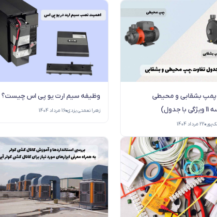
پمپ بشقابی و محیطی
وظیفه سیم ارت یو پی اس چیست؟
ا جدول)
زهرا نعمتی یزدی
16 مرداد 1404
‌پور
22 مرداد 1404