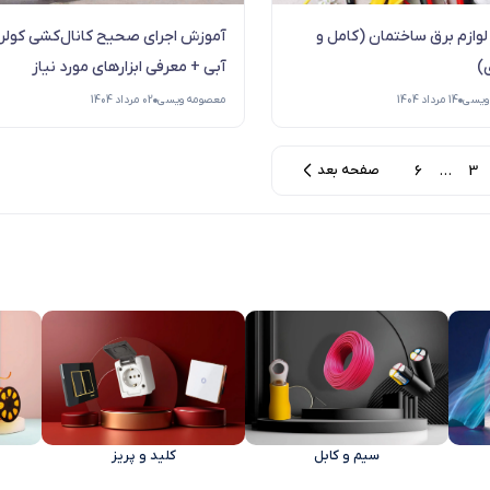
وازم برق ساختمان (کامل و
آموزش اجرای صحیح کانا‌ل‌کشی کولر
)
آبی + معرفی ابزارهای مورد نیاز
ویسی
14 مرداد 1404
معصومه ویسی
02 مرداد 1404
صفحه بعد
6
…
3
سیم و کابل‌
کلید و پریز‌