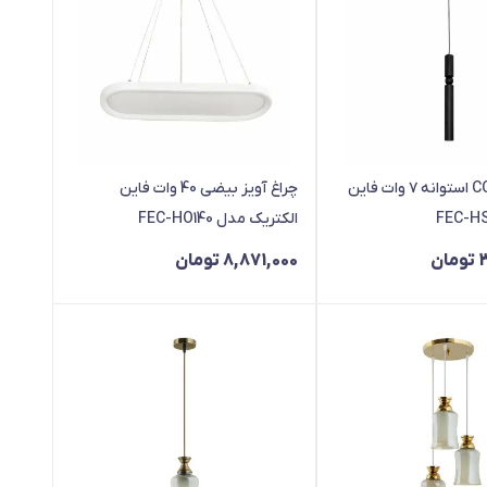
چراغ آویز COB استوانه ۷ وات فاین
چراغ آویز بیضی 40 وات فاین
الکتریک مدل FEC-HO140
تومان
8,871,000
تومان