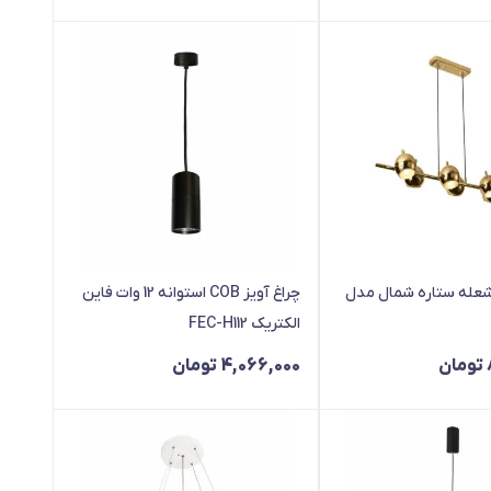
اغ آویز 6 شعله ستاره شمال مدل
چراغ آویز COB استوانه 12 وات فاین
الکتریک FEC-H112
تومان
4,066,000
تومان