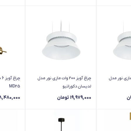
 150 وات مازی نور مدل
چراغ آویز 200 وات مازی نور مدل
چر
لدیسان دکوراتیو
MD25
ن
19,979,000
تومان
8,480,000