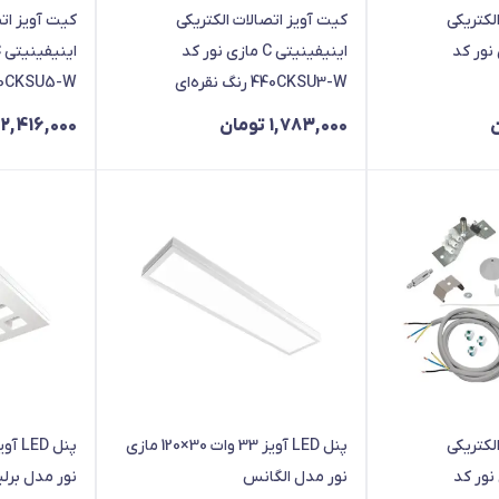
لکتریکی
کیت آویز اتصالات الکتریکی
کیت آویز اتص
C مازی نور کد
اینیفینیتی C مازی نور کد
440CKSU3-W رنگ نقره‌ای
0CKSU5-W
1,783,000
تومان
2,416,000
لکتریکی
پنل LED آویز 33 وات 30×120 مازی
E مازی نور کد
نور مدل الگانس
نور مدل برل