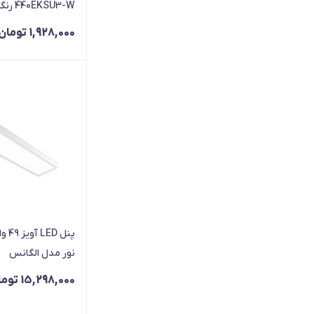
440EKSU3-W رنگ نقره‌ای
7
1,928,000
تومان
50
56
80
85
9
60
66
360
نور مدل الگانس
15,298,000
توما