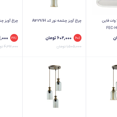
چراغ آویز بیضی 66 وات فاین
چراغ آویز چشمه نور کد A1279/1H
چراغ آویز چشمه ن
ن
602,000
تومان
4,000
28%
60%
1,505,000
تومان
4,312,000
تو