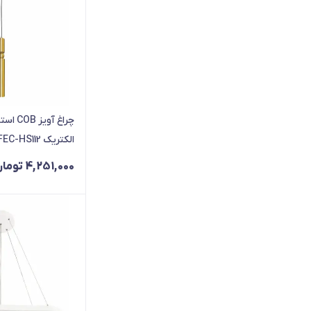
الکتریک FEC-HS112
4,251,000
تومان