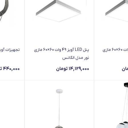
پنل LED آویز 33 وات 60×60 مازی
پنل LED آویز 49 وات 60×60 مازی
تجهیزات آویز ش
نور مدل الگانس
ان
14,129,000
تومان
440,000
ت