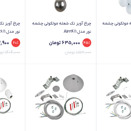
ه مولکولی چشمه
چراغ آویز تک شعله مولکولی چشمه
چراغ آویز ت
نور مدل A1224/1
نور مدل A1236/1
635,000
تومان
3,900
20%
45%
1,153,000
تومان
1,404,000
تو