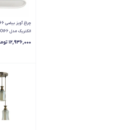
الکتریک مدل FEC-HO166
12,936,000
توما