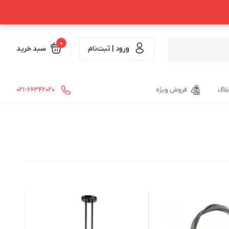
0
ورود | ثبت‌نام
سبد خرید
بلاگ
فروش ویژه
021-66342020