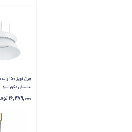
چراغ آویز
لدیسان دکوراتیو
16,479,000
توما