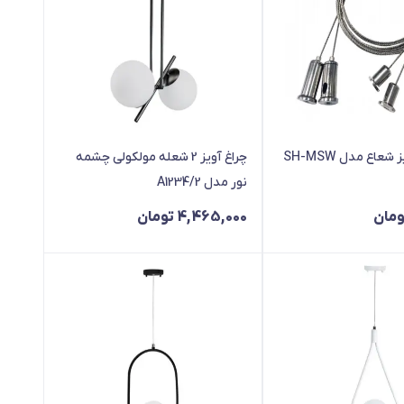
عاع مدل SH-MSW
چراغ آویز 2 شعله مولکولی چشمه
نور مدل A1234/2
ومان
4,465,000
تومان