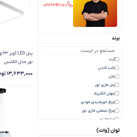
02166342020
برند
آرند
نور مدل الگانس
بالب لاندن
13,633,000
توم
بلان
پنل مازی نور
جهان الکتریک
چراغ خورشیدی مودی
چراغ صنعتی مازی نور
چشمه نور
سایر
توان (وات)
ستاره شمال