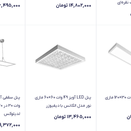
14,802,000
تومان
6,495,000
پنل LED آویز 49 وات 30×120 مازی
پنل LED آویز 49 وات 60×60 مازی
نور مدل الگانس با دیفیوزر
لدیلوکس
ن
13,465,000
تومان
9,372,000