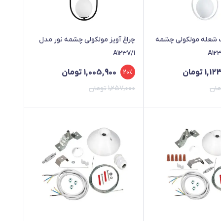
ک شعله مولکولی چشمه
چراغ آویز مولکولی چشمه نور مدل
A1237/1
1,12
تومان
1,005,900
تومان
20%
مان
1,257,000
تومان