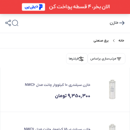
خازن
خانه
برق صنعتی
مرتب‌سازی براساس
فیلترها
خازن سیلندری 10 کیلووار چانت مدل NWC6
9,350,300
تومان
خازن سیلندری 15 کیلووار چانت مدل NWC6