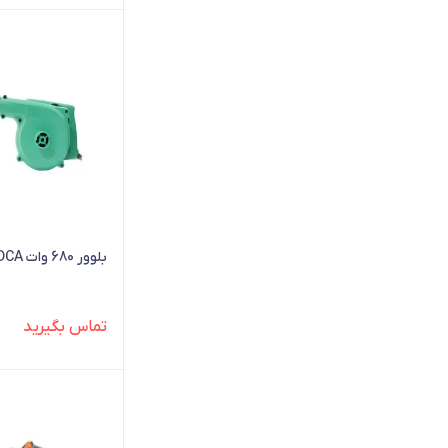
بلوور 680 وات DCA مدل AQF32
تماس بگیرید