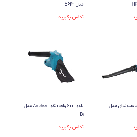
مدل 5642
د
تماس بگیرید
 710 وات هیوندای مدل
بلوور 600 وات آنکور Anchor مدل
B1
د
تماس بگیرید