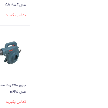
مدل GM 600E
تماس بگیرید
بلوور 750 وا
مدل 5645
تماس بگیرید