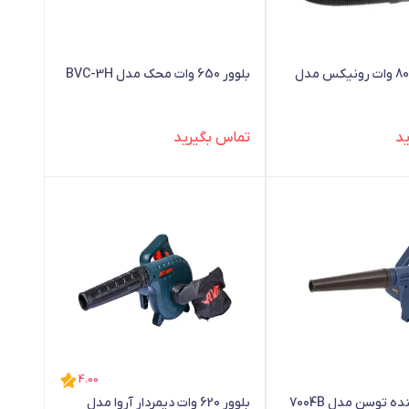
جارو بلوور 800 وات رونیکس مدل
بلوور 650 وات محک مدل BVC-3H
د
تماس بگیرید
4.00
 توسن مدل 7004B
بلوور 620 وات دیمردار آروا مدل