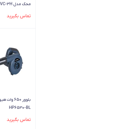
محک مدل BVC-3H
تماس بگیرید
بلوور 650 وا
HP6530-BL
تماس بگیرید