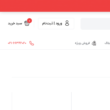
0
ورود | ثبت‌نام
سبد خرید
بلاگ
فروش ویژه
021-66342020