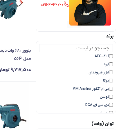
02166342020
برند
بلوور 680 وا
آ ا گ AEG
مدل 5641
آروا
9,717,500
تومان
ابزار هیوندای
پوکا
پی‌ام آنکور P.M Anchor
توسن
دی سی ای DCA
رونیکس
کرون
توان (وات)
کنزاکس