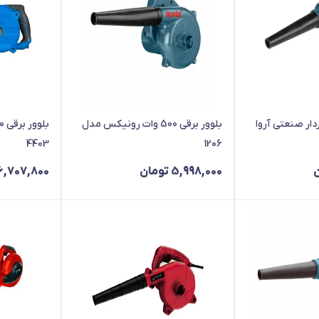
ت دیمردار صنعتی آروا
بلوور برقی 500 وات رونیکس مدل
4403
1206
5,998,000
تومان
6,707,800