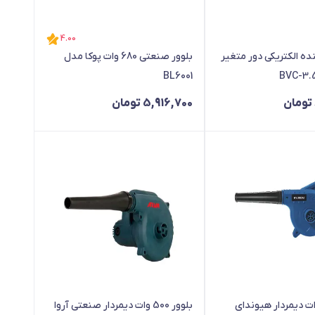
4.00
ده الکتریکی دور متغیر
بلوور صنعتی 680 وات پوکا مدل
BL6001
تومان
5,916,700
تومان
ور 650 وات دیمردار هیوندای
بلوور 500 وات دیمردار صنعتی آروا