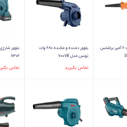
بلوور شارژی 20ولت 2 آمپر براشلس
بلوور دمنده و مکنده 680 وات
توسن مدل 7007B
8302
تماس بگیرید
تماس بگیری