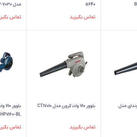
5640
مدل HP-7030
تماس بگیرید
تماس بگیری
ت هیوندای مدل
بلوور 710 وات کرون مدل CT17010
بلوور
HP7160-BL
تماس بگیرید
تماس بگیری