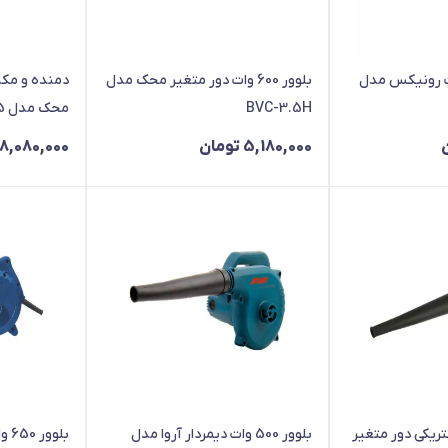
برقی 680 وات رونیکس مدل
بلوور 600 وات دور متغیر محک مدل
دمنده و مکن
BVC-3.5H
محک مدل BVC-3.5
5,180,000
تومان
8,080,000
تریکی دور متغیر
بلوور 500 وات دیمردار آروا مدل
بلو