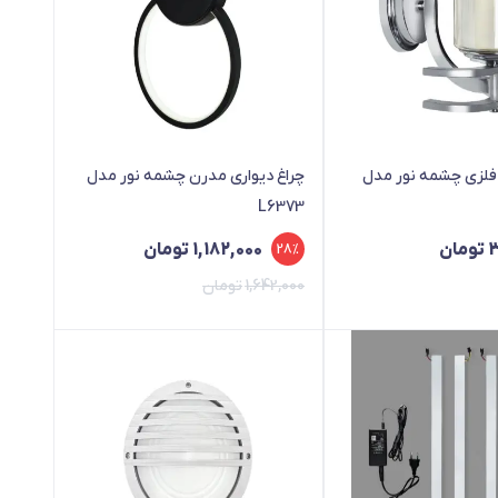
 فلزی چشمه نور مدل
چراغ دیواری مدرن چشمه نور مدل
L6373
3
تومان
1,182,000
تومان
28%
1,642,000
تومان