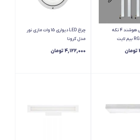
پنل روشنایی هوشند 4 تکه
چراغ LED دیواری 15 وات مازی نور
مدل کرونا
تومان
4,122,000
تومان