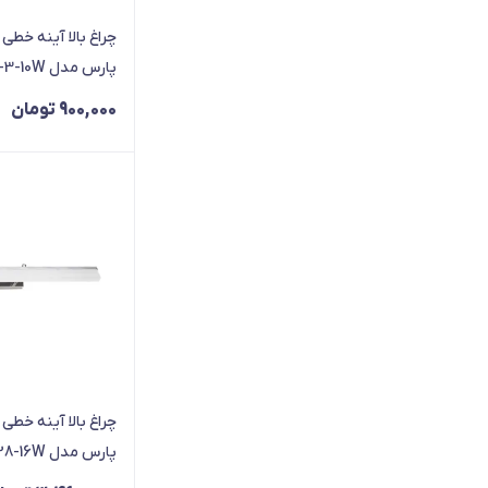
35
4
پارس مدل SP-2835-3-10W
4.5
36
900,000
تومان
40
48
5
6
7
50
55
8
80
85
9
پارس مدل SP-8028-16W
60