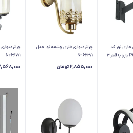
مازی نور کد
چراغ دیواری فلزی چشمه نور مدل
چراغ دیواری
PWU30-Bracket-S بازو با قطر 3
N2663/1
N2667/1
2,855,000
تومان
,568,000