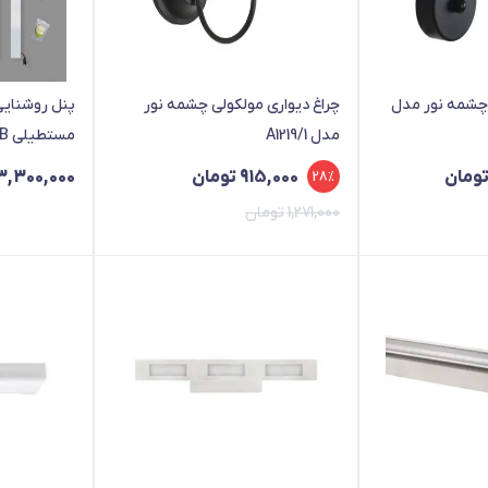
 چشمه نور مدل
چراغ دیواری مولکولی چشمه نور
مدل A1219/1
مستطیلی RGB بیم لایت
ومان
915,000
تومان
3,300,000
28%
1,271,000
تومان