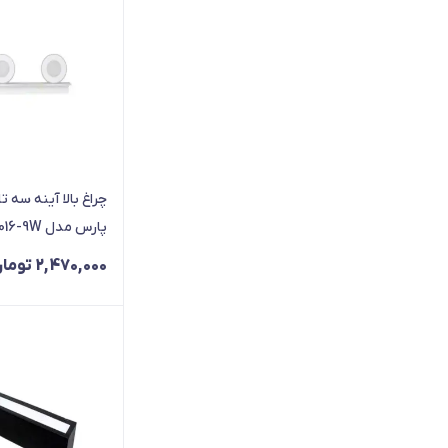
پارس مدل SP-8016-9W
2,470,000
توما