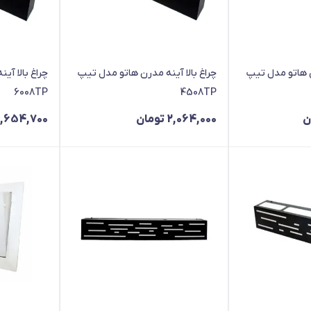
ن هاتو مدل تیپ
چراغ بالا آینه مدرن هاتو مدل تیپ
چراغ بالا آی
6008TP
4508TP
ن
2,064,000
تومان
,654,700