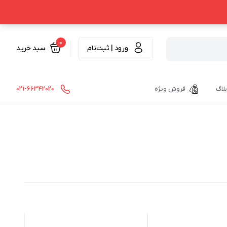
0
ورود | ثبت‌نام
سبد خرید
بلاگ
فروش ویژه
021-66342020