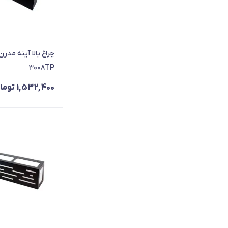
چراغ بالا آینه مدر
3008TP
1,532,400
توما