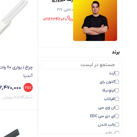
داخلی 217
02166342020
برند
چراغ د
آرند
آندیا
آلتون رای
2,470,000
25%
اپتونیکا
3,294,500
تومان
افراتاب
ان وی سی
ای دی سی EDC
بالب لاندن
بیتانور