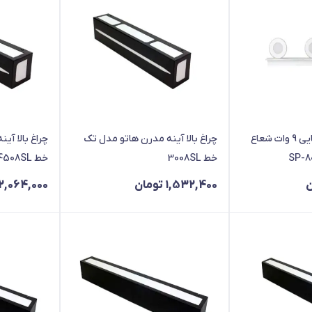
چراغ بالا آينه سه تایی 9 وات شعاع
چراغ بالا آینه مدرن هاتو مدل تک
چراغ بالا آی
خط 3008SL
خط 4508SL
ن
1,532,400
تومان
2,064,000