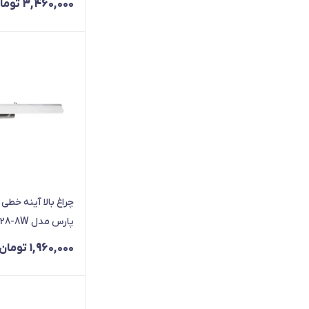
3,460,000
توما
پارس مدل SP-8028-8W
1,960,000
تومان