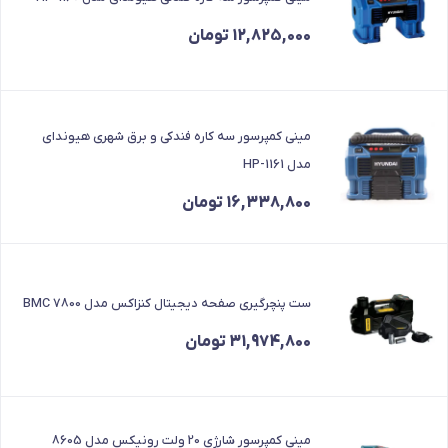
12,825,000
تومان
مینی کمپرسور سه کاره فندکی و برق شهری هیوندای
مدل HP-1161
16,338,800
تومان
ست پنچرگیری صفحه دیجیتال کنزاکس مدل 7800 BMC
31,974,800
تومان
مینی کمپرسور شارژی 20 ولت رونیکس مدل 8605