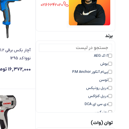
02166342020
برند
آ ا گ AEG
نووا کد 1295
بوش
16,372,000
توم
پی‌ام آنکور P.M Anchor
توسن
دریل رونیکس
دریل کنزاکس
دی سی ای DCA
رونیکس
سایر
توان (وات)
کرون