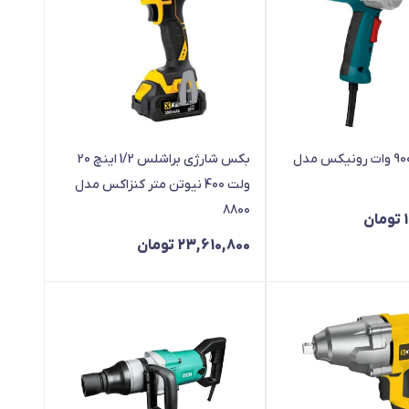
بکس برقی 900 وات رونیکس مدل
بکس شارژی براشلس 1/2 اینچ 20
ولت 400 نیوتن متر کنزاکس مدل
8800
تومان
23,610,800
تومان