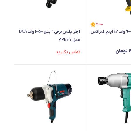
5.00
بکس برقی 900 وات 1.2 اینچ کنزاکس
آچار بکس برقی 1 اینچ 1050 وات DCA
مدل APB30
1
تومان
تماس بگیرید