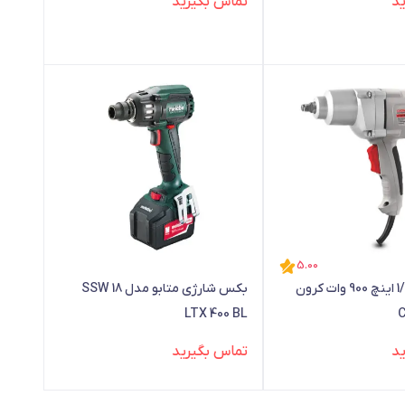
د
تماس بگیرید
5.00
بکس برقی1/2 اینچ 900 وات کرون
بکس شارژی متابو مدل SSW 18
LTX 400 BL
د
تماس بگیرید