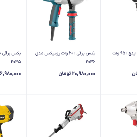
آچار بکس برقی 1.2 اینچ 950 وات
بکس برقی 600 وات رونیکس مدل
2035
2036
ان
20,980,000
تومان
16,980,000