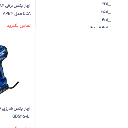
320
350
DCA مدل APB12
400
تماس بگیرید
400 الی 900
450
500
650
GDS250LI