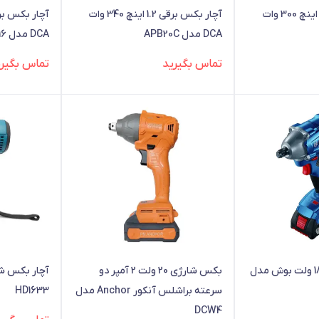
آچار بکس برقی 1.2 اینچ 300 وات
آچار بکس برقی 1.2 اینچ 340 وات
DCA مدل APB20C
DCA مدل APB16
تماس بگیرید
تماس بگیری
آچار بکس شارژی 18 ولت بوش مدل
بکس شارژی 20 ولت 2 آمپر دو
آچار بکس ش
سرعته براشلس آنکور Anchor مدل
HD1633
DCW4