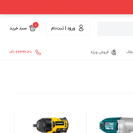
0
ورود | ثبت‌نام
سبد خرید
بلاگ
فروش ویژه
021-66342020