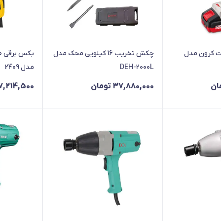
ارژی 20 ولت کرون مدل
چکش تخریب 16 کیلویی محک مدل
DEH-2000L
مدل 2409
ان
37,880,000
تومان
7,214,500