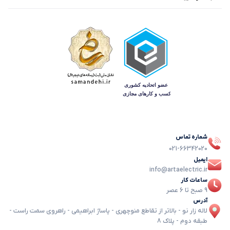
شماره تماس
021-66342020
ایمیل
info@artaelectric.ir
ساعات کار
9 صبح تا 6 عصر
آدرس
لاله زار نو - بالاتر از تقاطع منوچهری - پاساژ ابراهیمی - راهروی سمت راست -
طبقه دوم - پلاک 8