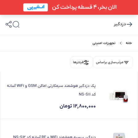
دزدگیر
خانه
تجهیزات امنیتی
مرتب‌سازی براساس
فیلترها
پک دزدگیر هوشمند سیمکارتی اماکن GSM و WiFi آسانه
کد NS-S11
12,800,000
تومان
دزدگیر بیسیم هوشمند WiFi و RF آسانه کد NS-S12