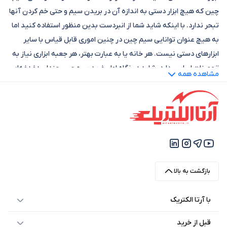
چین که هیچ ابزار دستی به اندازه آن در بریدن سیم و حتی خم کردن آنها
تبحر ندارد. با اینکه شاید شما از انبردست بدین منظور استفاده کنید اما
به هیچ عنوان توانایی سیم چین در چنین اموری قابل قیاس با سایر
ابزارهای دستی نیست. هر خانه یا به عبارت بهتر، هر جعبه ابزاری نیاز به
تجهیزات اساسی دارد. شاید در نگاه اول خرید سیم‌چین چندان دغدغه‌ای
مشاهده همه
برایتان ایجاد نکند اما اگر اطلاعات بیشتری در این خصوص بدست آورید،
متوجه خواهید شد که یک جعبه ابزار کار راه‌انداز فقط شامل پیچ گوشتی
و انبردست نیست. شاید در برخی از موارد کارتان را با همین دو ابزار دستی
جلو ببرید اما برخی شرایط به طور حتم شما را به انبر سیم‌چین نیازمند
خواهد کرد.
بیشتر افراد با توجه به
قیمت سیم چین
از خرید آن منصرف می‌شوند و
آن را هزینه اضافی برای تکمیل جعبه ابزار می‌دانند. برخلاف این عقیده
بازگشت به بالا
باید اعلام کنیم که به طور عمومی
خرید سیم چین
هزینه زیادی را برایتان
با آرتا الکتریک
ایجاد نمی‌کند، در کنار آن کاربرد این ابزار دستی به گونه‌ای است که هیچ
وسیله‌ای کارایی آن را ارائه نمی‌دهد. برای اینکه درک بهتری نسبت به
قبل از خرید