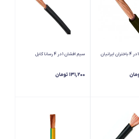
سیم افشان 1 در 4 رسانا کابل
مان
131,200
تومان