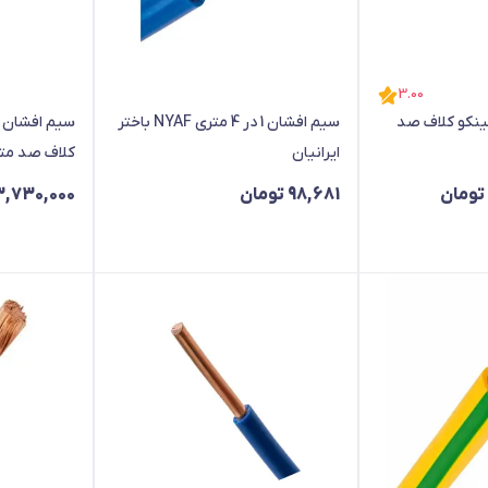
3.00
 افشان 1 در 4 لینکو کلاف صد
سیم افشان 1 در 4 متری NYAF باختر
ایرانیان
کلاف صد مت
تومان
98,681
تومان
3,730,000