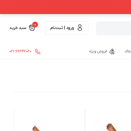
0
ورود | ثبت‌نام
سبد خرید
بلاگ
فروش ویژه
021-66342020