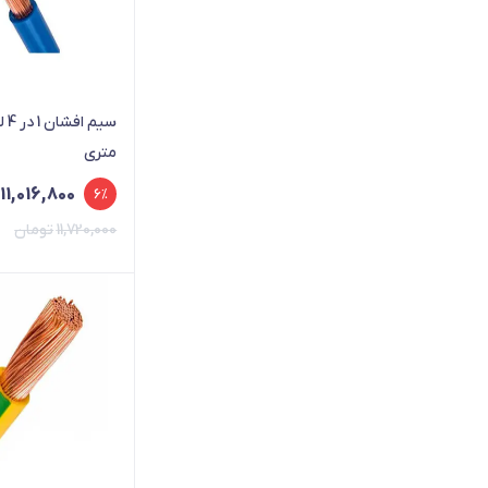
سیم
متری
11,016,800
6%
11,720,000
تومان