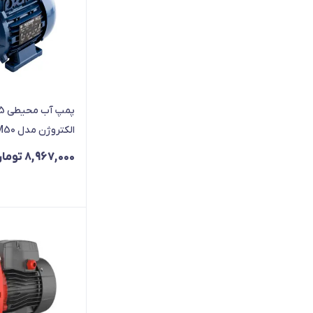
الکتروژن مدل KPM50
8,967,000
توما