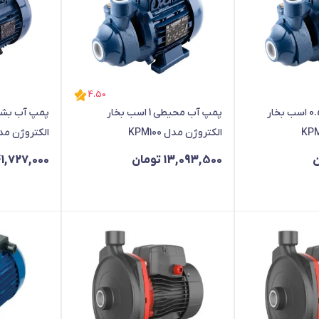
4.50
پمپ آب محیطی 0.5 اسب بخار
پمپ آب محیطی 1 اسب بخار
الکتروژن مدل KPM100
الکتروژن مدل 10
ن
13,093,500
تومان
1,727,000