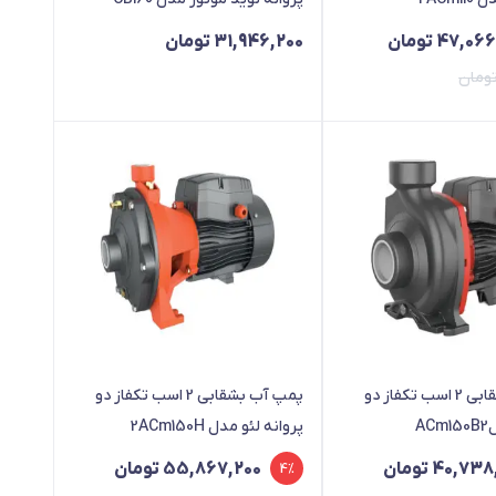
47,066
تومان
31,946,200
تومان
ومان
49,02 تومان
47,066 تومان
پمپ آب بشقابی 2 اسب تکفاز دو
پمپ آب بشقابی 2 اسب تکفاز دو
A
پروانه لئو مدل 2ACm150H
قیمت
قیمت
40,738
تومان
55,867,200
تومان
4%
فعلی
اصلی