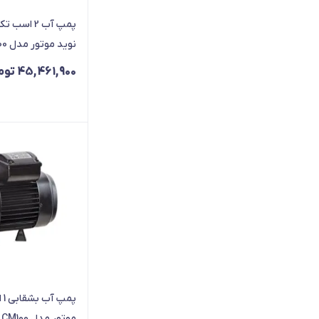
پمپ آب 2 اسب
نوید موتور مدل MB200
45,461,900
توم
پم
موتور مدل CM100