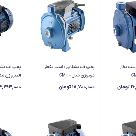
 آب بشقابی 1 اسب بخار
پمپ آب بشقابی 1 اسب تکفاز
موتوژن مدل CM100
الکتروژن مدل 60
16
تومان
18,700,000
تومان
4,293,000