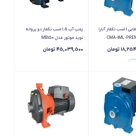
پمپ آب بشقابی 1 اسب تکفاز آبارا
پمپ آب 1.5 اسب تکفاز دو پروانه
نوید موتور مدل MB150
18,254
تومان
45,039,500
تومان
مان
19 تومان
18,254 تومان