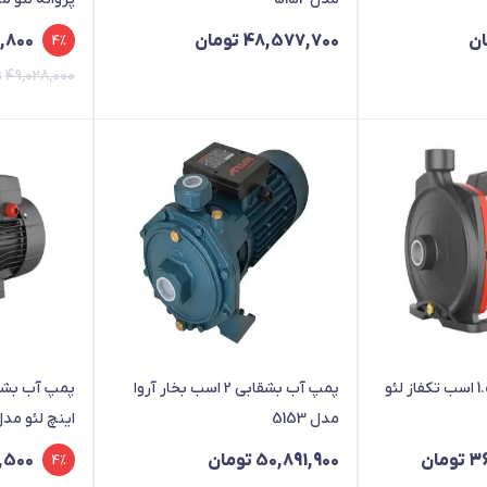
قیمت
قیمت
ان
48,577,700
تومان
,800
4%
فعلی
اصلی
49,028,000
ت
8,000
,800
بود.
است.
پمپ آب بشقابی 1.5 اسب تکفاز لئو
پمپ آب بشقابی 2 اسب بخار آروا
مدل 5153
اینچ لئو مدلCm150B2
قیمت
قیمت
3
تومان
50,891,900
تومان
,500
4%
فعلی
اصلی