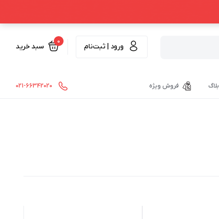
0
ورود | ثبت‌نام
سبد خرید
بلاگ
فروش ویژه
021-66342020