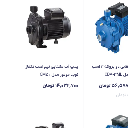
پمپ آب بشقابی دو پروانه 3 اسب
پمپ آب بشقابی نیم اسب تکفاز
CDA-3
نوید موتور مدل CM50
56,578
تومان
14,032,700
تومان
تومان
59,556, تومان
56,578,2 تومان