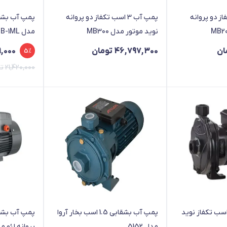
 تکفاز دو پروانه
پمپ آب 3 اسب تکفاز دو پروانه
نوید موتور مدل MB300
مدل CMA-B-1ML
قیمت
قیمت
ان
46,797,300
تومان
,000
5%
فعلی
اصلی
21,420,000
ت
20,000
,000
بود.
است.
پ آب بشقابی 1 اسب تکفاز نوید
پمپ آب بشقابی 1.5 اسب بخار آروا
مدل 5152
پروانه لئو مدل 110