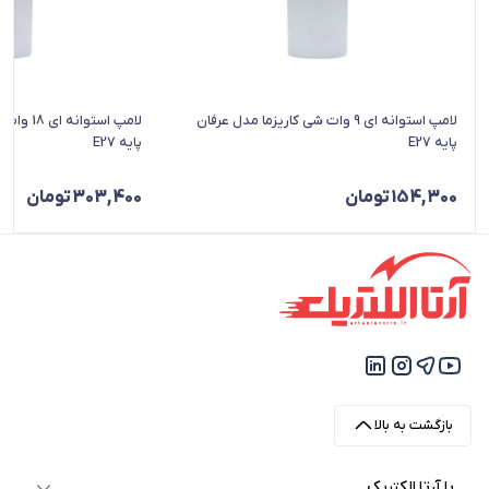
لامپ استوانه ای 9 وات شی کاریزما مدل عرفان
لامپ استو
پایه E27
پایه E27
154,300
تومان
303,400
تومان
بازگشت به بالا
با آرتا الکتریک