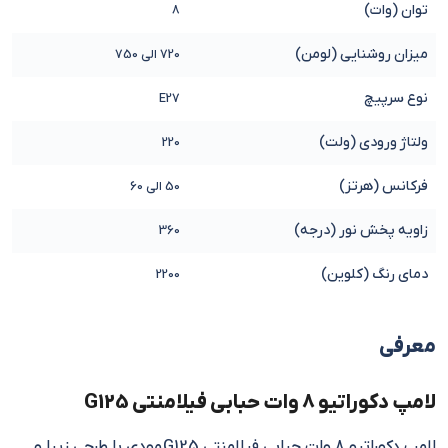
توان (وات)
8
میزان روشنایی (لومن)
720 الی 750
نوع سرپیچ
E27
ولتاژ ورودی (ولت)
220
فرکانس (هرتز)
50 الی 60
زاویه پخش نور (درجه)
360
دمای رنگ (کلوین)
2200
معرفی
لامپ دکوراتیو 8 وات حبابی فیلامنتی G125
لامپ دکوراتیو 8 وات حبابی فیلامنتی G125 مودی با طرحی زیبا و