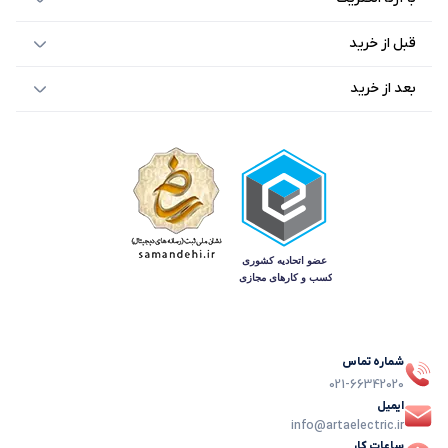
قبل از خرید
بعد از خرید
شماره تماس
021-66342020
ایمیل
info@artaelectric.ir
ساعات کار