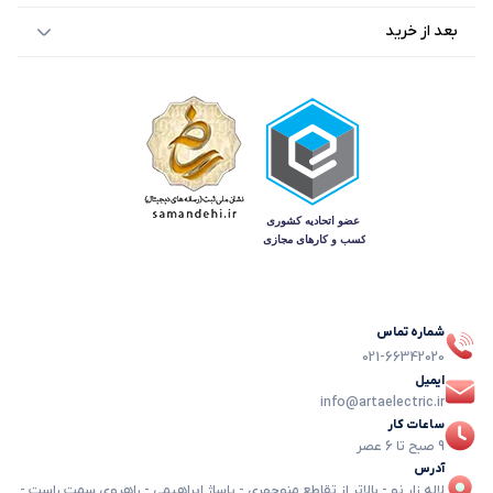
بعد از خرید
شماره تماس
021-66342020
ایمیل
info@artaelectric.ir
ساعات کار
9 صبح تا 6 عصر
آدرس
لاله زار نو - بالاتر از تقاطع منوچهری - پاساژ ابراهیمی - راهروی سمت راست -