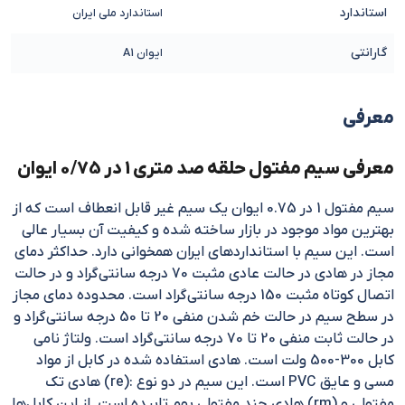
استاندارد
استاندارد ملی ایران
گارانتی
ایوان A1
معرفی
معرفی سیم مفتول حلقه صد متری 1 در 0/75 ایوان
سیم مفتول 1 در 0.75 ایوان یک سیم غیر قابل انعطاف است که از
بهترین مواد موجود در بازار ساخته شده و کیفیت آن بسیار عالی
است. این سیم با استانداردهای ایران همخوانی دارد. حداکثر دمای
مجاز در هادی در حالت عادی مثبت 70 درجه سانتی‌گراد و در حالت
اتصال کوتاه مثبت 150 درجه سانتی‌گراد است. محدوده دمای مجاز
در سطح سیم در حالت خم شدن منفی 20 تا 50 درجه سانتی‌گراد و
در حالت ثابت منفی 20 تا 70 درجه سانتی‌گراد است. ولتاژ نامی
کابل 300-500 ولت است. هادی استفاده شده در کابل از مواد
مسی و عایق PVC است. این سیم در دو نوع :(re) هادی تک
مفتولی و (rm) هادی چند مفتولی بهم تابیده است. از این کابل‌ها