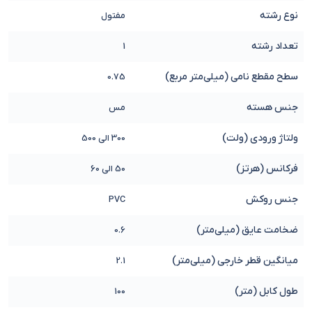
نوع رشته
مفتول
تعداد رشته
1
سطح مقطع نامی (میلی‌متر مربع)
0.75
جنس هسته
مس
ولتاژ ورودی (ولت)
300 الی 500
فرکانس (هرتز)
50 الی 60
جنس روکش
PVC
ضخامت عایق (میلی‌متر)
0.6
میانگین قطر خارجی (میلی‌متر)
2.1
طول کابل (متر)
100