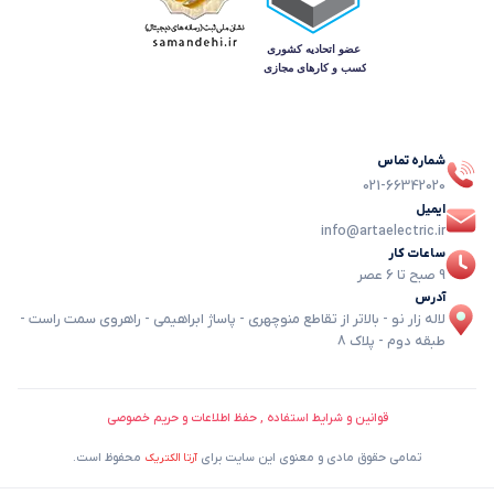
شماره تماس
021-66342020
ایمیل
info@artaelectric.ir
ساعات کار
9 صبح تا 6 عصر
آدرس
لاله زار نو - بالاتر از تقاطع منوچهری - پاساژ ابراهیمی - راهروی سمت راست -
طبقه دوم - پلاک 8
قوانین و شرایط استفاده , حفظ اطلاعات و حریم خصوصی
تمامی حقوق مادی و معنوی این سایت برای
محفوظ است.
آرتا الکتریک