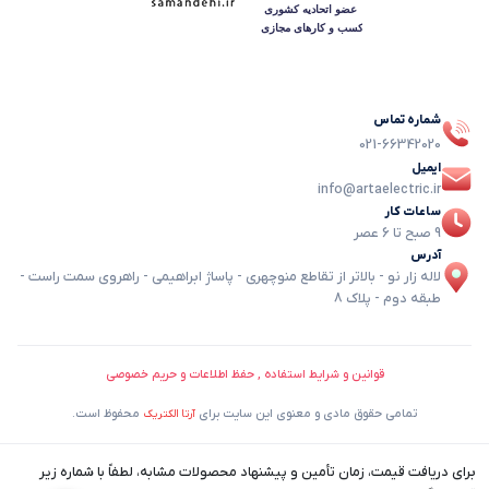
شماره تماس
021-66342020
ایمیل
info@artaelectric.ir
ساعات کار
9 صبح تا 6 عصر
آدرس
لاله زار نو - بالاتر از تقاطع منوچهری - پاساژ ابراهیمی - راهروی سمت راست -
طبقه دوم - پلاک 8
قوانین و شرایط استفاده , حفظ اطلاعات و حریم خصوصی
تمامی حقوق مادی و معنوی این سایت برای
محفوظ است.
آرتا الکتریک
برای دریافت قیمت، زمان تأمین و پیشنهاد محصولات مشابه، لطفاً با شماره زیر