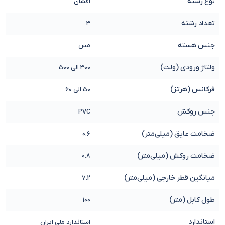
نوع رشته
افشان
تعداد رشته
3
جنس هسته
مس
ولتاژ ورودی (ولت)
300 الی 500
فرکانس (هرتز)
50 الی 60
جنس روکش
PVC
ضخامت عایق (میلی‌متر)
0.6
ضخامت روکش (میلی‌متر)
0.8
میانگین قطر خارجی (میلی‌متر)
7.2
طول کابل (متر)
100
استاندارد
استاندارد ملی ایران