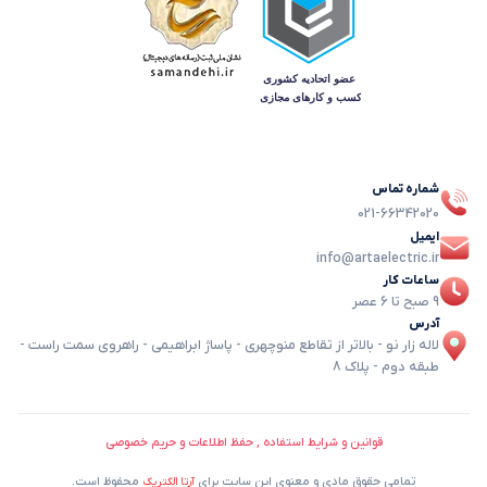
شماره تماس
021-66342020
ایمیل
info@artaelectric.ir
ساعات کار
9 صبح تا 6 عصر
آدرس
لاله زار نو - بالاتر از تقاطع منوچهری - پاساژ ابراهیمی - راهروی سمت راست -
طبقه دوم - پلاک 8
قوانین و شرایط استفاده , حفظ اطلاعات و حریم خصوصی
تمامی حقوق مادی و معنوی این سایت برای
محفوظ است.
آرتا الکتریک