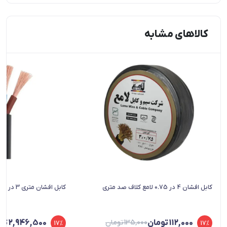
کالاهای مشابه
کابل افشان 4 در 0.75 لامع کلاف صد متری
کابل افشان متری 3 در 16+35 لامع
112,000
تومان
135,000
تومان
2,946,500
تو
17%
17%