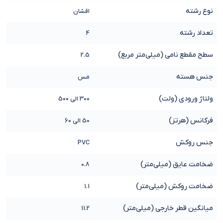
نوع رشته
افشان
تعداد رشته
4
سطح مقطع نامی (میلی‌متر مربع)
2.5
جنس هسته
مس
ولتاژ ورودی (ولت)
300 الی 500
فرکانس (هرتز)
50 الی 60
جنس روکش
PVC
ضخامت عایق (میلی‌متر)
0.8
ضخامت روکش (میلی‌متر)
1.1
میانگین قطر خارجی (میلی‌متر)
11.2