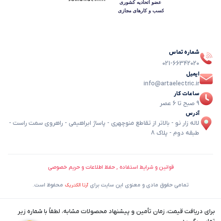
شماره تماس
021-66342020
ایمیل
info@artaelectric.ir
ساعات کار
9 صبح تا 6 عصر
آدرس
لاله زار نو - بالاتر از تقاطع منوچهری - پاساژ ابراهیمی - راهروی سمت راست -
طبقه دوم - پلاک 8
قوانین و شرایط استفاده , حفظ اطلاعات و حریم خصوصی
تمامی حقوق مادی و معنوی این سایت برای
محفوظ است.
آرتا الکتریک
برای دریافت قیمت، زمان تأمین و پیشنهاد محصولات مشابه، لطفاً با شماره زیر