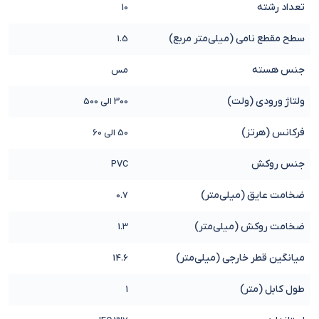
تعداد رشته
10
سطح مقطع نامی (میلی‌متر مربع)
1.5
جنس هسته
مس
ولتاژ ورودی (ولت)
300 الی 500
فرکانس (هرتز)
50 الی 60
جنس روکش
PVC
ضخامت عایق (میلی‌متر)
0.7
ضخامت روکش (میلی‌متر)
1.3
میانگین قطر خارجی (میلی‌متر)
14.6
طول کابل (متر)
1