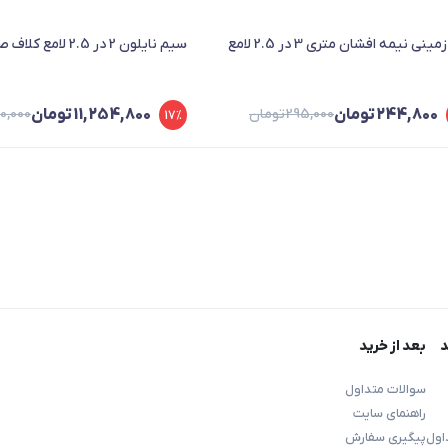
ینی نیمه افشان متری 3 در 2.5 لامع
سیم نایلون 2 در 2.5 لامع کلاف صد متری
244,800
تومان
295,000
تومان
11,254,800
تومان
0,000
17%
قیمت
قیمت
فعلی
اصلی
295,000 تومان
244,800 تومان
11,254,800 تومان
13,560,000 تومان
بود.
است.
د
بعد از خرید
سوالات متداول
راهنمای سایت
اول
پیگیری سفارش