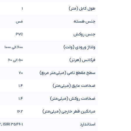
طول کابل (متر)
1
جنس هسته
مس
جنس روکش
PVC
ولتاژ ورودی (ولت)
600 الی 1000
فرکانس (هرتز)
50 الی 60
سطح مقطع نامی (میلی‌متر مربع)
70
ضخامت عایق (میلی‌متر)
1.4
ضخامت روکش (میلی‌متر)
1.4
میانگین قطر خارجی (میلی‌متر)
16.2
استاندارد
, ISIRI 3549-1