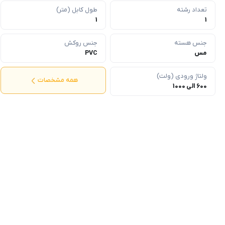
تعداد رشته
طول کابل (متر)
1
1
جنس هسته
جنس روکش
مس
PVC
ولتاژ ورودی (ولت)
همه مشخصات
600 الی 1000