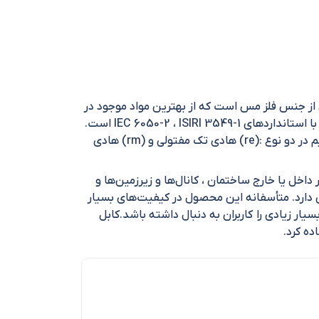
ه کار رفته در آن از جنس فلز مس است که از بهترین مواد موجود در
بازار ساخته شده و کیفیت آن بسیار عالی است. نام گذاری کد ویژگی بر اساس استاندارد NYY=VDE است .این کابل منطبق با استانداردهای IEC 6050-2 ، ISIRI 3549-1 است.
حداکثر دمای مجاز در هادی در عملکرد نرمال 70 درجه سانتی‌گراد است.ولتاژ نامی کابل 600 تا 1000 ولت است. هادی این سیم در دو نوع :(re) هادی تک مفتولی و (rm) هادی
شود و نصب آنها در داخل یا خارج ساختمان ، کانال‌ها و زیرزمین‌ها و
ی دارد. متأسفانه این محصول در کیفیت‌های بسیار
ار زیادی را کاربران به دنبال داشته باشد.کابل
ده کرد.