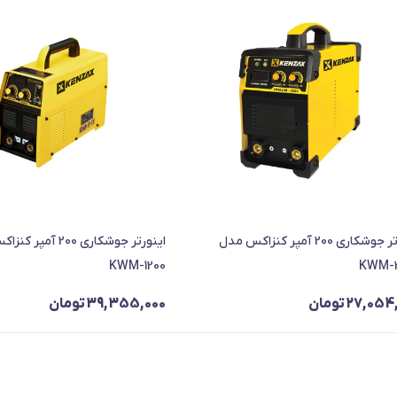
اینورتر جوشکاری 200 آمپر کنزاکس مدل
اینورتر جوشکاری 200 آم
KWM-1200
KWM-
27,054
تومان
39,355,000
تومان