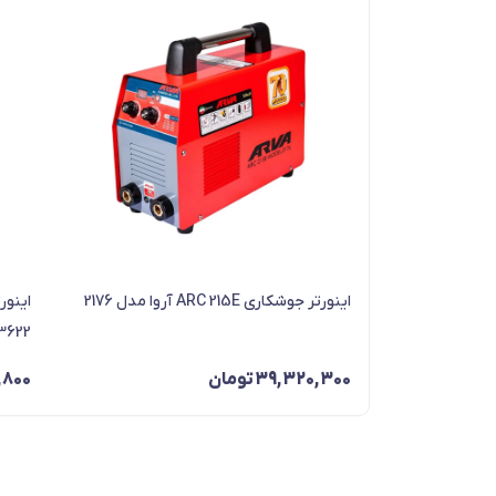
اینورتر جوشکاری ARC 215E آروا مدل 2176
3622
39,320,300
تومان
,800