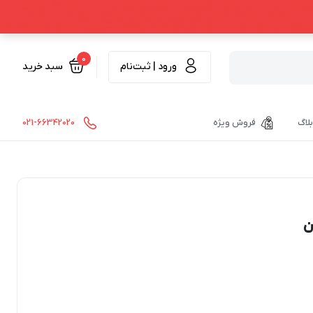
0
ورود | ثبت‌نام
سبد خرید
بلاگ
فروش ویژه
021-66342020