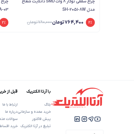
چراغ سقفی توکار 8 وات SMD دانلایت شعاع
مدل SH-2051-8W
A-03
764,400
تومان
780,000
تومان
2%
2%
با آرتا الکتریک
قبل از خری
بلاگ
ارتباط با ما
خرید عمده و سازمانی
درباره ما
پیش فاکتور
سوالات متد
تبلیغ در آرتا الکتریک
خرید اقساط