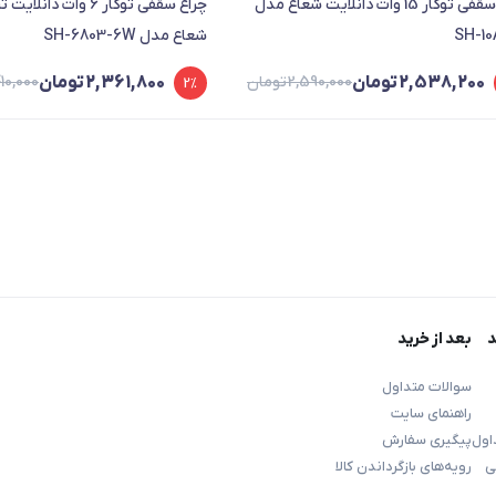
چراغ سقفی توکار 15 وات دانلایت شعاع مدل
چراغ سقفی توکار 6 وات دا
SH-10
شعاع مدل SH-6803-6W
2,538,200
تومان
2,590,000
تومان
2,361,800
تومان
410,000
2%
د
بعد از خرید
سوالات متداول
راهنمای سایت
اول
پیگیری سفارش
ی
رویه‌های بازگرداندن کالا