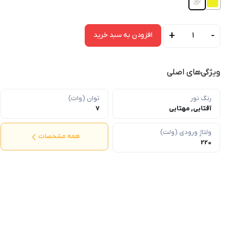
+
-
افزودن به سبد خرید
پنل
سقفی
دور
ویژگی‌های اصلی
شیشه
7
رنگ نور
توان (وات)
وات
آفتابی, مهتابی
7
توکار
قطر
ولتاژ ورودی (ولت)
همه مشخصات
8
220
اصل
خراسان
عدد