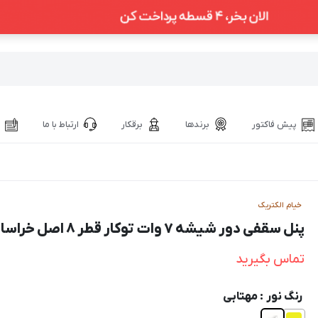
پیش فاکتور
برندها
برقکار
ارتباط با ما
خیام الکتریک
پنل سقفی دور شیشه 7 وات توکار قطر 8 اصل خراسان
تماس بگیرید
رنگ نور
: مهتابی