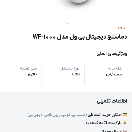
بی ول
دماسنج دیجیتال بی ول مدل WF-1000
ویژگی‌های اصلی
رنگ بدنه
نوع نمایشگر
منبع تغذیه
سفید/آبی
LCD
باتری
اطلاعات تکمیلی
امکان خرید اقساطی
(اسنپ‌پی، نوپی، زرین‌پلاس، دیجی‌پی)
بازگشت 1٪ به کیف پول
ارسال سریع