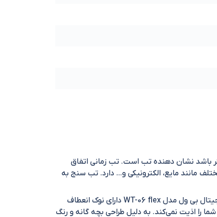
 دما طبیعی بدن بین 36 تا 36.8 است اگر از این مقدار بیشتر باشد نشان دهنده تب است. تب زمانی اتفاق
تلف مانند مایع، الکترونیکی و… دارد. تب سنج به
بی ول شرکتی سوئیسی است که محصولات مرتبط با سلامتی و تندرستی را تولید می‌کند. یکی از این محصولات تب سنج دیجیتال بی ول مدل WT-06 flex دارای نوک انعطاف
ی بدن کودک شما را اذیت نمی‌کند. به دلیل طراحی بچه گانه و رنگ