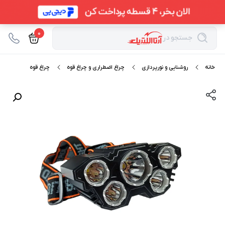
0
جستجو در
خانه
روشنایی و نورپردازی
چراغ اضطراری و چراغ قوه
چراغ قوه