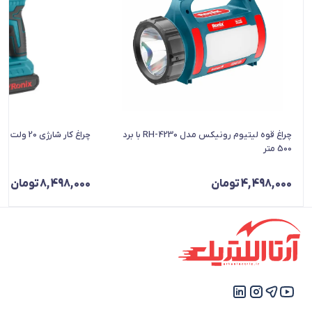
چراغ قوه لیتیوم رونیکس مدل RH-4230 با برد
چراغ کار شارژی 20 ولت رونیکس مدل 8630
500 متر
4,498,000
تومان
8,498,000
تومان