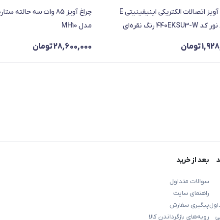
کیت آویز اتصالات الکتریکی اینیفینیتی E
چراغ آویز 85 وات سه حالته س
440EKSU3 رنگ نقره‌ای
مدل MH10
1,928
تومان
28,600,000
تومان
د
بعد از خرید
سوالات متداول
راهنمای سایت
اول
پیگیری سفارش
ی
رویه‌های بازگرداندن کالا