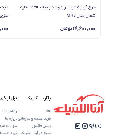
چراغ آویز 27 وات ریموت دار سه حالته ستاره
شمال مدل MH7
مازی نور کد -W
14,600,000
تومان
,000
با آرتا الکتریک
قبل از خری
بلاگ
ارتباط با ما
خرید عمده و سازمانی
درباره ما
پیش فاکتور
سوالات متد
تبلیغ در آرتا الکتریک
خرید اقساط