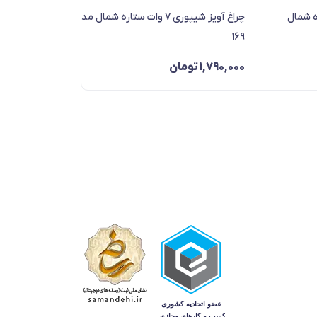
تاره شمال
چراغ آویز شیپوری 7 وات ستاره شمال مدل LI
7025s
169
1,790,000
تومان
,940,000