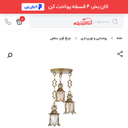
0
جستجو در
خانه
روشنایی و نورپردازی
چراغ آویز سقفی