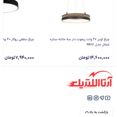
چراغ آویز 27 وات ریموت دار سه حالته ستاره
چراغ سقفى روکار 40 وات شعاع مدل SH-7025s
شمال مدل MH7
14,600,000
تومان
7,940,000
تومان
بازگشت به بالا