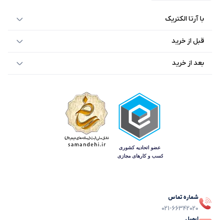
با آرتا الکتریک
قبل از خرید
بعد از خرید
شماره تماس
021-66342020
ایمیل