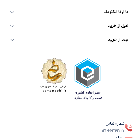
با آرتا الکتریک
قبل از خرید
بعد از خرید
شماره تماس
021-66342020
ایمیل