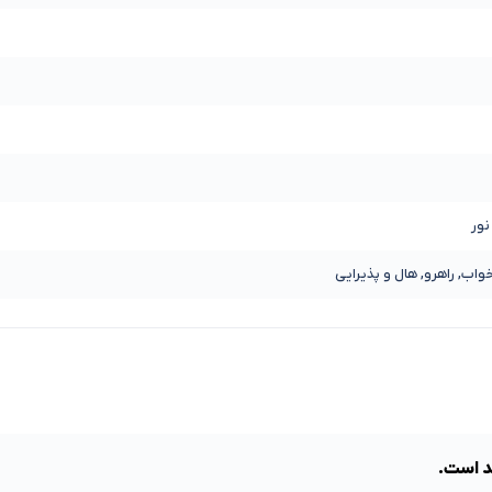
خواب, راهرو, هال و پذیرایی
د است.