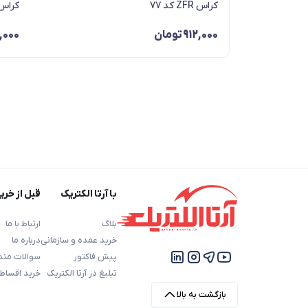
کراس ZFR کد 77
کراس ZFR کد 
912,000
تومان
,000
با آرتا الکتریک
قبل از خری
بلاگ
ارتباط با ما
خرید عمده و سازمانی
درباره ما
پیش فاکتور
سوالات متد
تبلیغ در آرتا الکتریک
خرید اقساط
بازگشت به بالا