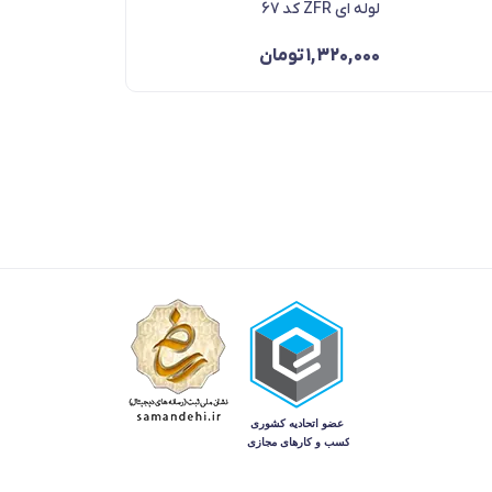
لوله ای ZFR کد 67
64
1,320,000
تومان
,320,000