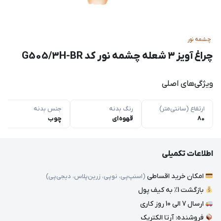
چشمه نور
چراغ آویز ۳ شعله چشمه نور کد G505/3H-BR
ویژگی‌های اصلی
ارتفاع (سانتی‌متر)
رنگ بدنه
جنس بدنه
80
قهوه‌ای
چوب
اطلاعات تکمیلی
امکان خرید اقساطی
(اسنپ‌پی، نوپی، زرین‌پلاس، دیجی‌پی)
بازگشت 1٪ به کیف پول
ارسال 7 الی 10 روز کاری
فروشنده: آرتا الکتریک