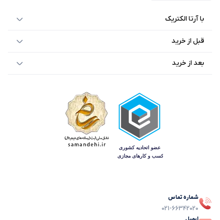
با آرتا الکتریک
قبل از خرید
بعد از خرید
شماره تماس
021-66342020
ایمیل