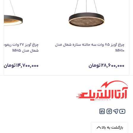
چراغ آویز 85 وات سه حالته ستاره شمال مدل
چراغ آویز 27 وات 
MH10
شمال مدل MH5
28,600,000
تومان
14,700,000
تومان
بازگشت به بالا