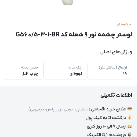
چشمه نور
لوستر چشمه نور ۹ شعله کد G560/5-3-1-BR
ویژگی‌های اصلی
ارتفاع (سانتی‌متر)
رنگ بدنه
جنس بدنه
98
قهوه‌ای
چوب, فلز
اطلاعات تکمیلی
امکان خرید اقساطی
(اسنپ‌پی، نوپی، زرین‌پلاس، دیجی‌پی)
بازگشت 1٪ به کیف پول
ارسال 7 الی 10 روز کاری
فروشنده: آرتا الکتریک