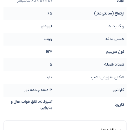
ابعاد
50 × 50 × 65 سانتیمتر
ارتفاع (سانتی‌متر)
65
رنگ بدنه
قهوه‌ای
جنس بدنه
چوب
نوع سرپیچ
E27
تعداد شعله
5
امکان تعویض لامپ
دارد
گارانتی
12 ماهه چشمه نور
آشپزخانه, اتاق خواب, هال و
کاربرد
پذیرایی