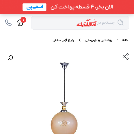
0
جستجو در
خانه
روشنایی و نورپردازی
چراغ آویز سقفی