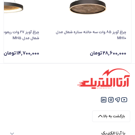
چراغ آویز 85 وات سه حالته ستاره شمال مدل
چراغ آویز 27 وات 
MH10
شمال مدل MH5
28,600,000
تومان
14,700,000
تومان
بازگشت به بالا
با آرتا الکتریک