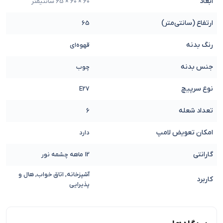
ابعاد
60 × 60 × 65 سانتیمتر
ارتفاع (سانتی‌متر)
65
رنگ بدنه
قهوه‌ای
جنس بدنه
چوب
نوع سرپیچ
E27
تعداد شعله
6
امکان تعویض لامپ
دارد
گارانتی
12 ماهه چشمه نور
آشپزخانه, اتاق خواب, هال و
کاربرد
پذیرایی