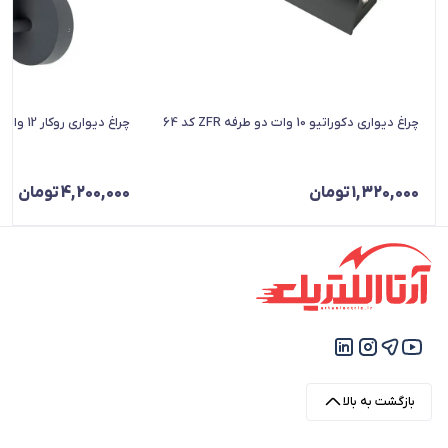
چراغ دیواری دکوراتیو 10 وات دو طرفه ZFR کد 64
چراغ دیواری روکار 12 وات شعاع مدل SH‑2012‑12W
1,320,000
تومان
4,200,000
تومان
بازگشت به بالا