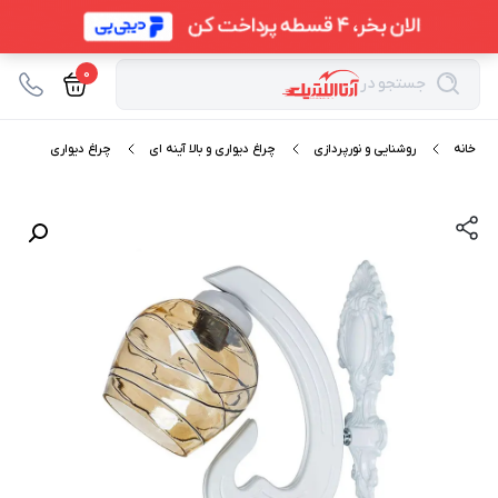
0
جستجو در
خانه
روشنایی و نورپردازی
چراغ دیواری و بالا آینه ای
چراغ دیواری