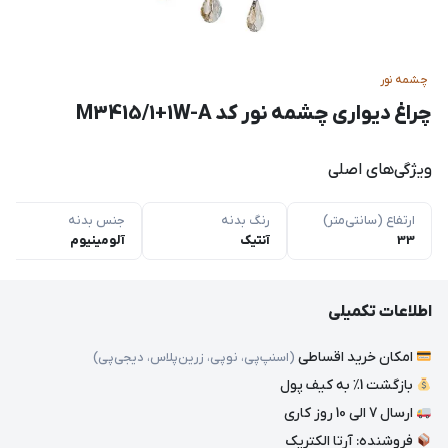
چشمه نور
چراغ دیواری چشمه نور کد M3415/1+1W-A
ویژگی‌های اصلی
ارتفاع (سانتی‌متر)
رنگ بدنه
جنس بدنه
33
آنتیک
آلومینیوم
اطلاعات تکمیلی
امکان خرید اقساطی
(اسنپ‌پی، نوپی، زرین‌پلاس، دیجی‌پی)
بازگشت 1٪ به کیف پول
ارسال 7 الی 10 روز کاری
فروشنده: آرتا الکتریک