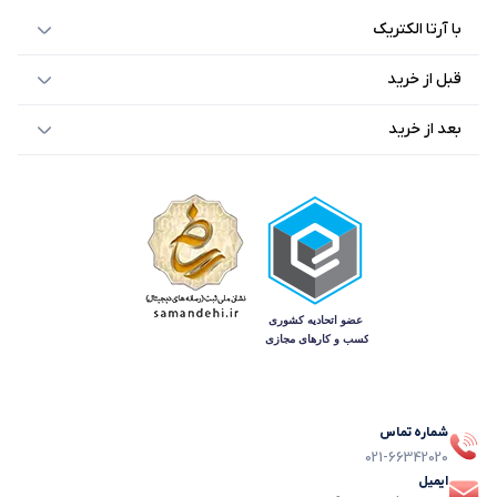
با آرتا الکتریک
قبل از خرید
بعد از خرید
شماره تماس
021-66342020
ایمیل