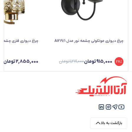
چراغ دیواری مولکولی چشمه نور مدل A1219/1
چراغ دیواری فلزی چشمه نور مد
915,000
تومان
1,271,000
تومان
2,855,000
تومان
28%
بازگشت به بالا