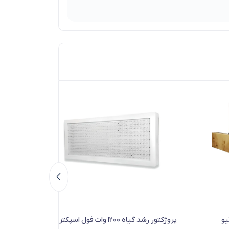
پروژکتور رشد گیاه 1200 وات فول اسپکتروم
وال واشر 18 وات 30 سانتی‌متری رشد گیاه