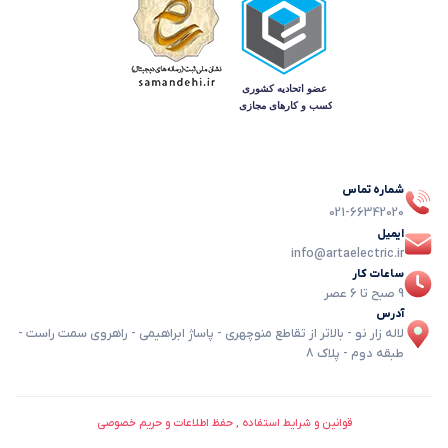
شماره تماس
021-66342020
ایمیل
info@artaelectric.ir
ساعات کار
9 صبح تا 6 عصر
آدرس
لاله زار نو - بالاتر از تقاطع منوچهری - پاساژ ابراهیمی - راهروی سمت راست -
طبقه دوم - پلاک 8
قوانین و شرایط استفاده , حفظ اطلاعات و حریم خصوصی