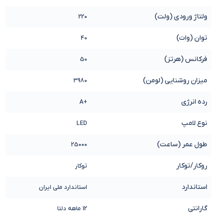
ولتاژ ورودی (ولت)
220
توان (وات)
40
فرکانس (هرتز)
50
میزان روشنایی (لومن)
3980
رده انرژی
+A
نوع لامپ
LED
طول عمر (ساعت)
25000
روکار/توکار
توکار
استاندارد
استاندارد ملی ایران
گارانتی
12 ماهه دلتا