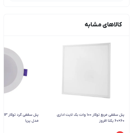
کالاهای مشابه
پنل سقفی مربع توکار 100 وات بک لایت اداری
پنل س
60×60 یکتا افروز
مدل پریا