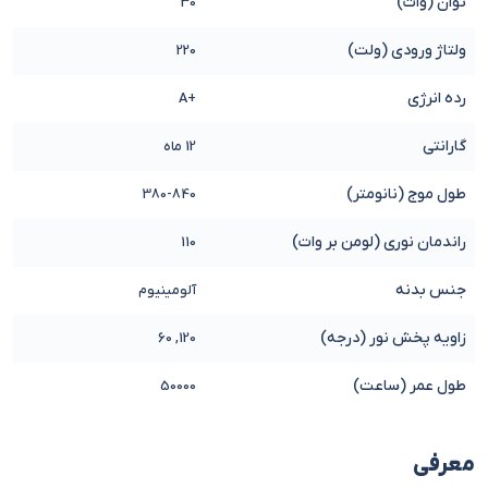
توان (وات)
30
ولتاژ ورودی (ولت)
220
رده انرژی
+A
گارانتی
12 ماه
طول موج (نانومتر)
380-840
راندمان نوری (لومن بر وات)
110
جنس بدنه
آلومینیوم
زاویه پخش نور (درجه)
120, 60
طول عمر (ساعت)
50000
معرفی