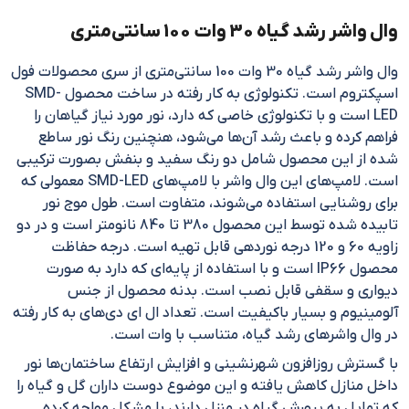
وال واشر رشد گیاه 30 وات 100 سانتی‌متری
وال واشر رشد گیاه 30 وات 100 سانتی‌متری از سری محصولات فول
اسپکتروم است. تکنولوژی به کار رفته در ساخت محصول SMD-
LED است و با تکنولوژی خاصی که دارد، نور مورد نیاز گیاهان را
فراهم کرده و باعث رشد آن‌ها می‌شود، هنچنین رنگ نور ساطع
شده از این محصول شامل دو رنگ سفید و بنفش بصورت ترکیبی
است. لامپ‌های این وال واشر با لامپ‌های SMD-LED معمولی که
برای روشنایی استفاده می‌شوند، متفاوت است. طول موج نور
تابیده شده توسط این محصول 380 تا 840 نانومتر است و در دو
زاویه 60 و 120 درجه نوردهی قابل تهیه است. درجه حفاظت
محصول IP66 است و با استفاده از پایه‌ای که دارد به صورت
دیواری و سقفی قابل نصب است. بدنه محصول از جنس
آلومینیوم و بسیار باکیفیت است. تعداد ال ای دی‌های به کار رفته
در وال واشرهای رشد گیاه، متناسب با وات است.
با گسترش روزافزون شهرنشینی و افزایش ارتفاع ساختمان‌ها نور
داخل منازل کاهش یافته و این موضوع دوست داران گل و گیاه را
که تمایل به پرورش گیاه در منزل دارند، با مشکل مواجه کرده