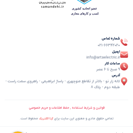
شماره تماس
021-66342020
ایمیل
info@artaelectric.ir
ساعات کار
9 صبح تا 6 عصر
آدرس
لاله زار نو - بالاتر از تقاطع منوچهری - پاساژ ابراهیمی - راهروی سمت راست -
طبقه دوم - پلاک 8
قوانین و شرایط استفاده , حفظ اطلاعات و حریم خصوصی
تمامی حقوق مادی و معنوی این سایت برای
محفوظ است.
آرتا الکتریک