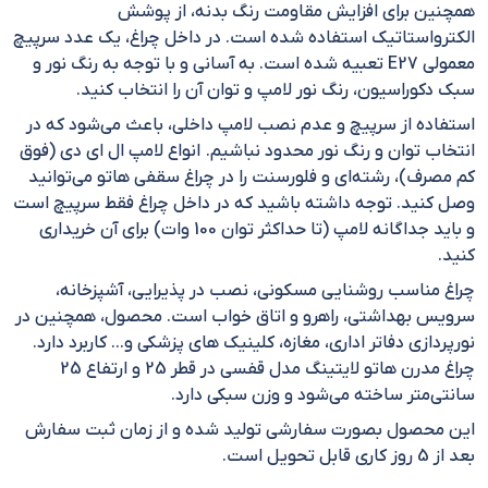
همچنین برای افزایش مقاومت رنگ بدنه، از پوشش
الکترواستاتیک استفاده شده است. در داخل چراغ، یک عدد سرپیچ
معمولی E27 تعبیه شده است. به آسانی و با توجه به رنگ نور و
سبک دکوراسیون، رنگ نور لامپ و توان آن را انتخاب کنید.
استفاده از سرپیچ و عدم نصب لامپ داخلی، باعث می‌شود که در
انتخاب توان و رنگ نور محدود نباشیم. انواع لامپ ال ای دی (فوق
کم مصرف)، رشته‌ای و فلورسنت را در چراغ سقفی هاتو می‌توانید
وصل کنید. توجه داشته باشید که در داخل چراغ فقط سرپیچ است
و باید جداگانه لامپ (تا حداکثر توان 100 وات) برای آن خریداری
کنید.
چراغ مناسب روشنایی مسکونی، نصب در پذیرایی، آشپزخانه،
سرویس بهداشتی، راهرو و اتاق خواب است. محصول، همچنین در
نورپردازی دفاتر اداری، مغازه، کلینیک های پزشکی و… کاربرد دارد.
چراغ مدرن هاتو لایتینگ مدل قفسی در قطر 25 و ارتفاع 25
سانتی‌متر ساخته می‌شود و وزن سبکی دارد.
این محصول بصورت سفارشی تولید شده و از زمان ثبت سفارش
بعد از 5 روز کاری قابل تحویل است.