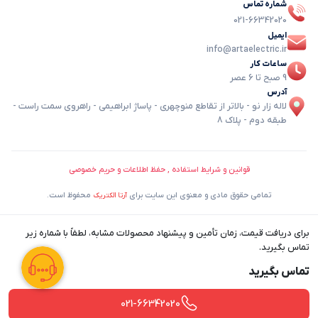
شماره تماس
021-66342020
ایمیل
info@artaelectric.ir
ساعات کار
9 صبح تا 6 عصر
آدرس
لاله زار نو - بالاتر از تقاطع منوچهری - پاساژ ابراهیمی - راهروی سمت راست -
طبقه دوم - پلاک 8
قوانین و شرایط استفاده , حفظ اطلاعات و حریم خصوصی
تمامی حقوق مادی و معنوی این سایت برای
محفوظ است.
آرتا الکتریک
برای دریافت قیمت، زمان تأمین و پیشنهاد محصولات مشابه، لطفاً با شماره زیر
تماس بگیرید.
تماس بگیرید
021-66342020