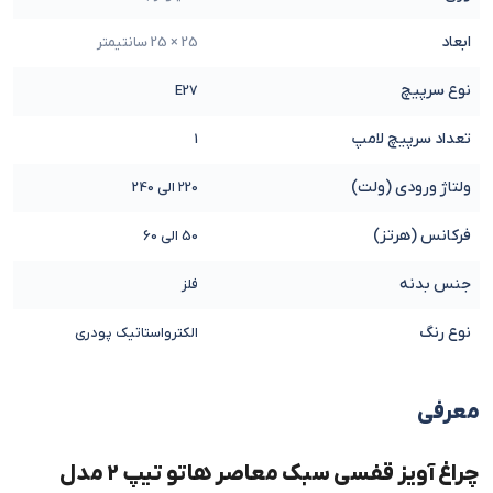
ابعاد
25 × 25 سانتیمتر
نوع سرپیچ
E27
تعداد سرپیچ لامپ
1
ولتاژ ورودی (ولت)
220 الی 240
فرکانس (هرتز)
50 الی 60
جنس بدنه
فلز
نوع رنگ
الکترواستاتیک پودری
معرفی
چراغ آویز قفسی سبک معاصر هاتو تیپ 2 مدل