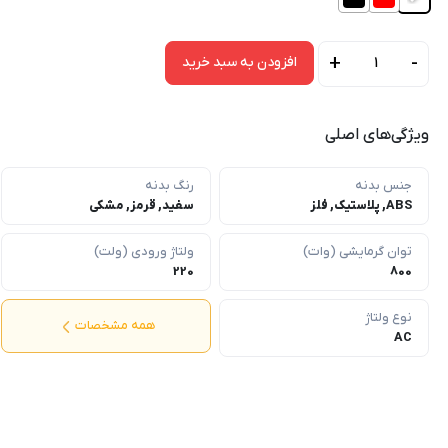
+
-
افزودن به سبد خرید
بخاری
برقی
800
ویژگی‌های اصلی
وات
هالوژنی
جنس بدنه
رنگ بدنه
هاوایی
ABS, پلاستیک, فلز
سفید, قرمز, مشکی
مدل
H2271
توان گرمایشی (وات)
ولتاژ ورودی (ولت)
عدد
220
800
نوع ولتاژ
همه مشخصات
AC