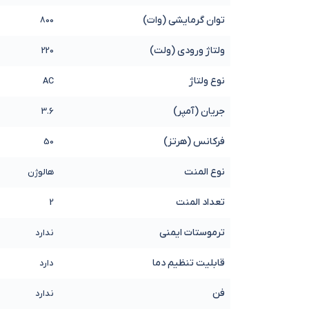
توان گرمایشی (وات)
800
ولتاژ ورودی (ولت)
220
نوع ولتاژ
AC
جریان (آمپر)
3.6
فرکانس (هرتز)
50
نوع المنت
هالوژن
تعداد المنت
2
ترموستات ایمنی
ندارد
قابلیت تنظیم دما
دارد
فن
ندارد