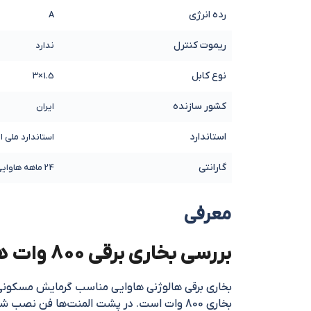
رده انرژی
A
ریموت کنترل
ندارد
نوع کابل
1.5×3
کشور سازنده
ایران
استاندارد
استاندارد ملی ا
گارانتی
24 ماهه هاوایی
معرفی
بررسی بخاری برقی 800 وات هالوژنی هاوایی مدل H2271
بخاری 800 وات است. در پشت المنت‌ها فن ن