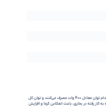
بخاری برقی هالوژنی هاوایی مناسب گرمایش مسکونی، تجاری و اداری است. هیتر دارای 2 عدد المنت هالوژنی است که هر کدام توان معادل 400 وات مصرف می‌کنند و توان کل
ه کار رفته در بخاری، باعث انعکاس گرما و افزایش