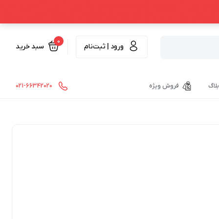
0
ورود | ثبت‌نام
سبد خرید
بلاگ
فروش ویژه
021-66342020