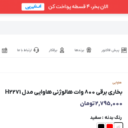
پیش فاکتور
برندها
برقکار
ارتباط با ما
هاوایی
بخاری برقی 800 وات هالوژنی هاوایی مدل H2271
2,795,000
تومان
رنگ بدنه
: سفید