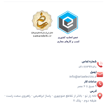
شماره تماس
021-66342020
ایمیل
info@artaelectric.ir
ساعات کار
9 صبح تا 6 عصر
آدرس
لاله زار نو - بالاتر از تقاطع منوچهری - پاساژ ابراهیمی - راهروی سمت راست -
طبقه دوم - پلاک 8