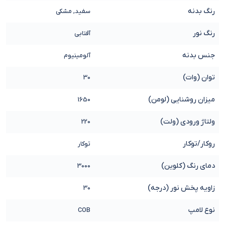
رنگ بدنه
سفید, مشکی
رنگ نور
آفتابی
جنس بدنه
آلومینیوم
توان (وات)
30
میزان روشنایی (لومن)
1650
ولتاژ ورودی (ولت)
220
روکار/توکار
توکار
دمای رنگ (کلوین)
3000
زاویه پخش نور (درجه)
30
نوع لامپ
COB