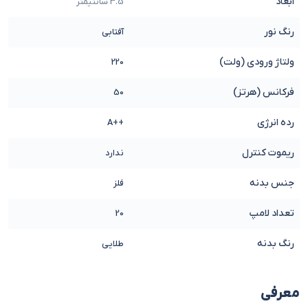
ابعاد
3.5 سانتیمتر
رنگ نور
آفتابی
ولتاژ ورودی (ولت)
220
فرکانس (هرتز)
50
رده انرژی
++A
ریموت کنترل
ندارد
جنس بدنه
فلز
تعداد لامپ
20
رنگ بدنه
طلایی
معرفی