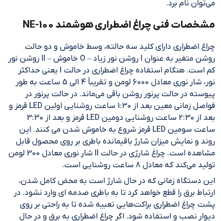
می‌توان نام برد.
مشخصات فنی چراغ اضطراری هوشمند NE-100
چراغ اضطراری دارای کلید سه حالته، وسط خاموش و دو حالت
روشن متغیر به عنوان I روشن نور زیاد – O خاموش – II روشن نور
کم است. هنگام استفاده چراغ اضطراری در حالت I یعنی حداکثر
نور، شار نوری معادل 6000 لومن و تقریباً 4 الی 5 ساعت به طور
پیوسته در حالت پرنور روشن باقی می‌ماند. در حالت پرنور در
فواصل زمانی معین بعد از 1:30 ساعت روشنایی اولین LED قرمز و
بعد از 2:30 ساعت روشنایی دومین LED قرمز و بعد از 3:30
ساعت سومین LED قرمز شروع به خاموش شدن می کنند. این
روند و نمایش میزان شارژ باقیمانده باطری بر روی محصول قابل
مشاهده است. چراغ شارژی در حالت II شار نوری معادل 300 لومن
تولید می‌کند که معادل 8 ساعت روشنایی است.
این دستگاه زمانی که در حال شارژ است به محض کامل شدن،
ارتباط برق را قطع خواهد کرد تا به باطری صدمه ای وارد نشود. در
پشت چراغ اضطراری براکت‌هایی تعبیه شده تا به راحتی بر روی
دیوار نصب و استفاده شود. اگر چراغ اضطراری به برق و در حال