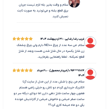
سلام و وقت بخیر، بله لازم نیست جریان
برق قطع بشه و می‌تونید به صورت ثابت
نصبش کنید.
غریب رضا رضایی
–
31 اردیبهشت 1404
امتیاز
سلام. من سه عدد از چراغ NE100 دارم ولی چراغ چشمک
5
زن شارژ یکسره در حال شارژ شدن هست وبعد از شارژ
از 5
قطع نمیکنه ، لطفا راهنمایی بفرمایید.
0914***2624
(خریدار محصول)
–
30 مرداد
1404
امتیاز
5
سلام من پنج یا شش عدد از این مدل از سایت آرتا
از 5
الکتریک خریداری کردم دو تاش رو خیلی راضی هستم
همون چهار ساعت شارژ دهی دارن اما دوتای دیگه سر دو
ساعت صفر میشن و خاموش میشن از گارانتیش مونده
یکی دو ماه میشه کاری کرد؟؟