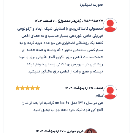
صورت نمیگیره.
0915***5547
(خریدار محصول)
–
7 اسفند 1403
محصولی کاملا کاربردی با استایلی شیک .ابعاد و آرگونومی
فیزیکی خاص .نوردهی بسیار مناسب و به معنای اخص
کلمه یک روشنائی اضطراری.من دو عدد خرید کردم و به
سیم کشی ساختمان بطور دائم وصله و البته هفته ای
هشت ساعت قطعی برق .نگران قطع ناگهانی برق و نبود
روشنایی در سرویس بهداشتی و سالن خونم دیگه
نیستم و هیچ وقت از قطعی برق غافلگیر نمیشی.
احمد
–
25 اردیبهشت 1404
امتیاز
سلام
5
من در سال ۱۳۹۰ مدل ne 100 60 گرفتیم ایا یعد از شارژ
از 5
قطع کن اتوماتیک دارد لطفا جواب ایمیل کنید
مریم حیدری
–
27 اردیبهشت 1404