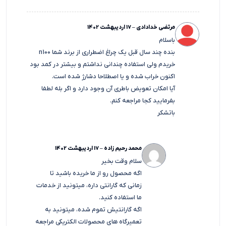
مرتضی خدادادی
–
17 اردیبهشت 1402
باسلام
بنده چند سال قبل یک چراغ اضطراری از برند شما n100
خریدم ولی استفاده چندانی نداشتم و بیشتر در کمد بود
اکنون خراب شده و یا اصطلاحا دشارژ شده است.
آیا امکان تعويض باطري آن وجود دارد و اگر بله لطفا
بفرمایید کجا مراجعه‌ کنم.
باتشکر
محمد رحیم زاده
–
17 اردیبهشت 1402
سلام وقت بخیر
اگه محصول رو از ما خریده باشید تا
زمانی که گارانتی داره، میتونید از خدمات
ما استفاده کنید.
اگه گارانتیش تموم شده، میتونید به
تعمیرگاه های محصولات الکتریکی مراجعه