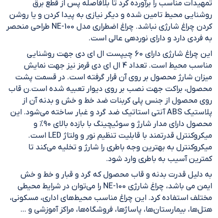
تمهیدات مناسب را برآورده کرد تا بلافاصله پس از قطع برق
روشنایی محیط تامین شده و دیگر نیازی به پیدا کردن و یا روشن
کردن چراغ شارژی نباشد. چراغ اضطراری مدل NE-100 طراحی منحصر
به فردی دارد و دارای نوردهی عالی است.
این چراغ شارژی دارای 60 چیپست ال ای دی جهت روشنایی
مناسب محیط است. تعداد 4 ال ای دی قرمز نیز جهت نمایش
میزان شارژ محصول بر روی آن قرار گرفته است. در قسمت پشت
محصول، براکت جهت نصب بر روی دیوار تعبیه شده است.ن قاب
روی محصول از جنس پلی کربنات ضد خط و خش و بدنه آن از
پلاستیک ABS آنتی استاتیک ضد گرد و غبار ساخته می‌شود. این
محصول دارای مدار شارژ و سوئیچینگ با بازده بالای 90% و
میکروکنترل قدرتمند با قابلیت تنظیم نور و ولتاژ LED است.
میکروکنترل به بهترین وجه باطری را شارژ و تخلیه می‌کند تا
کمترین آسیب به باطری وارد شود.
به دلیل قدرت بدنه و قاب محصول که گرد و قبار و خط و خش
ایمن می باشد، چراغ شارژی NE-100 را می‌توان در شرایط محیطی
مختلف استفاده کرد. این چراغ مناسب محیط‌های اداری، مسکونی،
هتل‌ها، بیمارستان‌ها، پاساژها، فروشگاه‌ها، مراکز آموزشی و …