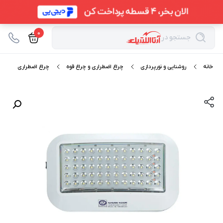
0
جستجو در
خانه
روشنایی و نورپردازی
چراغ اضطراری و چراغ قوه
چراغ اضطراری