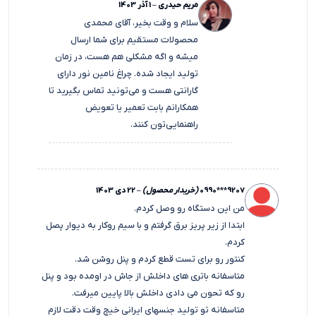
مریم حیدری
–
1 آذر 1403
سلام و وقت بخیر، آقای محمدی
محصولات مستقیم برای شما ارسال
میشه و اگه مشکلی هم هست، در زمان
تولید ایجاد شده. چراغ نامین نور دارای
گارانتی هست و می‌تونید تماس بگیرید تا
همکارانم بابت تعمیر یا تعویض
راهنمایی‌تون کنند.
0990***9207
(خریدار محصول)
–
22 دی 1403
من این دستگاه رو وصل کردم.
ابتدا از زیر پریز برق گرفتم و با سیم روکار به دیوار پصل
کردم.
کنتور رو برای تست قطع کردم و پنل روشن شد.
متاسفانه باتری های داخلش از جاش در اومده بود و پنل
رو که تحون می دادی داخلش بالا پایین میرفت.
متاسفانه تو تولید جنسهای ایرانی خیچ وقت دقت لازم