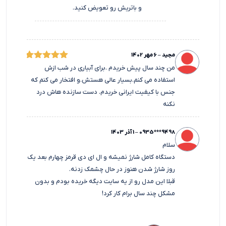
و باتریش رو تعویض کنید.
مجید
–
6 مهر 1402
امتیاز
من چند سال پیش خریدم .برای آبیاری در شب ازش
5
استفاده می کنم.بسیار عالی هستش.و افتخار می کنم که
از 5
جنس با کیفیت ایرانی خریدم. دست سازنده هاش درد
نکنه
0935***9498
–
1 آذر 1403
سلام
دستگاه کامل شارژ نمیشه و ال ای دی قرمز چهارم بعد یک
روز شارژ شدن هنوز در حال چشمک زدنه.
قبلا این مدل رو از یه سایت دیگه خریده بودم و بدون
مشکل چند سال برام کار کرد!