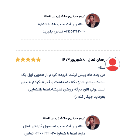
مریم حیدری
–
1 شهریور 1404
سلام و وقت بخیر، بله با شماره
02166342020 تماس بگیرید.
رحمان فعال
–
8 شهریور 1404
امتیاز
سلام
5
من چند ماه پیش ازشما خریدم کردم .از همون اول یک
از 5
ساعت بیشتر شارژ نگه نمیداشت و فکر میکردم طبیعی
است .ولی الان دیگه روشن نمیشه.لطفا راهنمایی
بفرماید چیکار کنم .)
مریم حیدری
–
9 شهریور 1404
سلام و وقت بخیر، محصول گارانتی فعال
داره، لطفا با شماره 02166342020 تماس