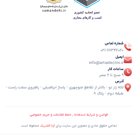
شماره تماس
021-66342020
ایمیل
info@artaelectric.ir
ساعات کار
9 صبح تا 6 عصر
آدرس
لاله زار نو - بالاتر از تقاطع منوچهری - پاساژ ابراهیمی - راهروی سمت راست -
طبقه دوم - پلاک 8
قوانین و شرایط استفاده , حفظ اطلاعات و حریم خصوصی
تمامی حقوق مادی و معنوی این سایت برای
محفوظ است.
آرتا الکتریک