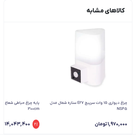
کالاهای مشابه
چراغ دیواری 15 وات سرپیچ E27 ستاره شمال مدل
300cm
NSP5
1,970,000
تومان
14,043,400
تو
2%