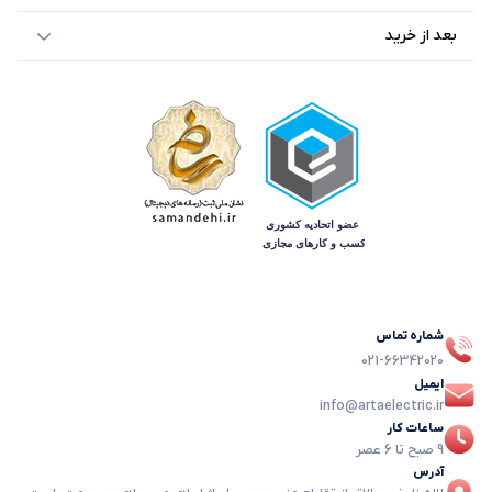
بعد از خرید
شماره تماس
021-66342020
ایمیل
info@artaelectric.ir
ساعات کار
9 صبح تا 6 عصر
آدرس