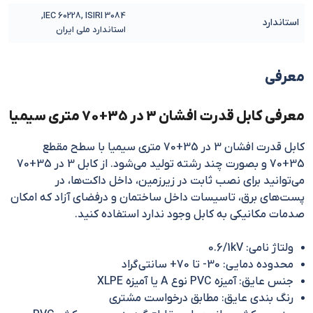
IEC 60228, ISIRI 3084,
استاندارد
استاندارد ملی ایران
معرفی
معرفی کابل قدرت افشان 3 در 35+70 متری سیمیا
کابل قدرت افشان 3 در 35+70 متری سیمیا با سطح مقطع
35+70 و بصورت چند رشته تولید می‌شود. از کابل 3 در 35+70
می‌توانید برای نصب ثابت در زیرزمین، داخل داکت‌ها، در
پست‌های برق، تاسیسات داخل ساختمان و درفضای آزاد که امکان
صدمات مکانیکی به کابل وجود ندارد استفاده کنید.
ولتاژ نامی: 0.6/1kV
محدوده دمایی: 30- تا 70+ سانتی‌گراد
جنس عایق: آمیزه PVC نوع A یا آمیزه XLPE
رنگ بندی عایق: مطابق درخواست مشتری