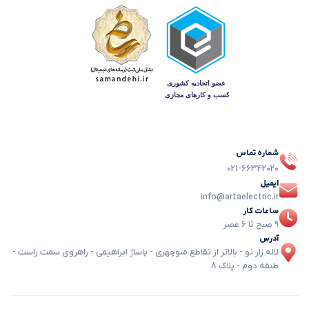
شماره تماس
021-66342020
ایمیل
info@artaelectric.ir
ساعات کار
9 صبح تا 6 عصر
آدرس
لاله زار نو - بالاتر از تقاطع منوچهری - پاساژ ابراهیمی - راهروی سمت راست -
طبقه دوم - پلاک 8