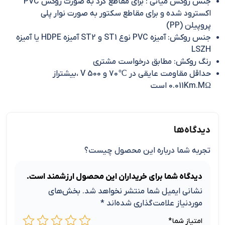
جنس روکش میانی : برای مقاطع گرد به صورت روکش PVC
اکسترود شده و برای مقاطع سکتور به صورت نوار پلی
پروپیلن (PP)
جنس روکش: آمیزه PVC نوع ST1 و ST2 آمیزه HDPE یا آمیزه
LSZH
رنگ روکش: مطابق درخواست مشتری
حداقل مقاومت عایقی در ℃70 و V 500 ،بیشتراز
0.011Km.MΩ است
دیدگاه‌ها
تجربه شما درباره این محصول چیست؟
دیدگاه شما برای خریداران این محصول ارزشمند است.
نشانی ایمیل شما منتشر نخواهد شد.
بخش‌های
موردنیاز علامت‌گذاری شده‌اند
*
امتیاز شما
*