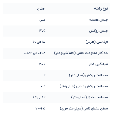
نوع رشته
افشان
جنس هسته
مس
جنس روکش
PVC
فرکانس (هرتز)
50 الی 60
حداکثر مقاومت اهمی (اهم/کیلومتر)
0.268 الی 0.524
میانگین قطر
30.6
ضخامت روکش (میلی‌متر)
2
ضخامت روکش میانی (میلی‌متر)
0.4
ضخامت عایق (میلی‌متر)
1.2 الی 1.4
سطح مقطع نامی (میلی‌متر مربع)
70+35