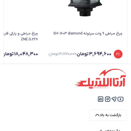
چراغ حیاطی 9 وات سرلوله SH-1603 diamond
چراغ حیاطی و پارکی قارچی
ZNE.G.228
3,694,600
تومان
3,770,000
تومان
18,048,300
تومان
2%
بازگشت به بالا