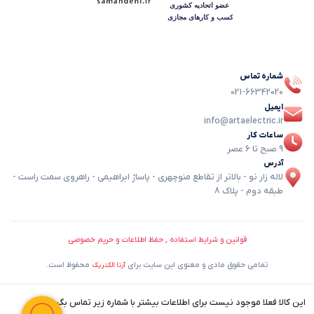
شماره تماس
021-66342020
ایمیل
info@artaelectric.ir
ساعات کار
9 صبح تا 6 عصر
آدرس
لاله زار نو - بالاتر از تقاطع منوچهری - پاساژ ابراهیمی - راهروی سمت راست -
طبقه دوم - پلاک 8
قوانین و شرایط استفاده , حفظ اطلاعات و حریم خصوصی
تمامی حقوق مادی و معنوی این سایت برای
محفوظ است.
آرتا الکتریک
این کالا فعلا موجود نیست برای اطلاعات بیشتر با شماره زیر تماس بگیرید