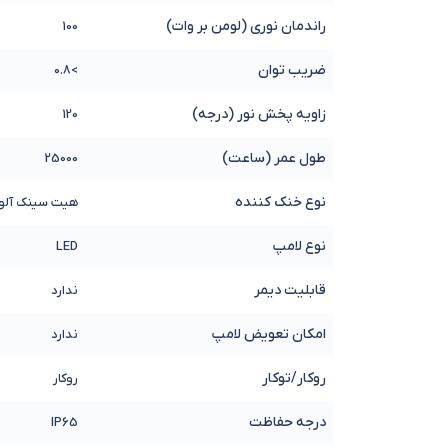
راندمان نوری (لومن بر وات)
100
ضریب توان
>0.8
زاویه پخش نور (درجه)
120
طول عمر (ساعت)
25000
نوع خنک کننده
هیت سینک آلو
نوع لامپ
LED
قابلیت دیمر
ندارد
امکان تعویض لامپ
ندارد
روکار/توکار
روکار
درجه حفاظت
IP65