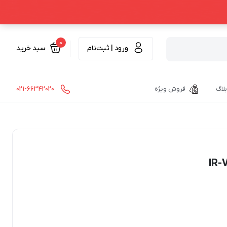
0
ورود | ثبت‌نام
سبد خرید
بلاگ
فروش ویژه
021-66342020