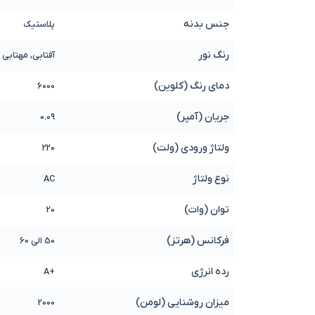
جنس بدنه
پلاستیک
رنگ نور
آفتابی, مهتابی
دمای رنگ (کلوین)
6000
جریان (آمپر)
0.09
ولتاژ ورودی (ولت)
220
نوع ولتاژ
AC
توان (وات)
20
فرکانس (هرتز)
50 الی 60
رده انرژی
+A
میزان روشنایی (لومن)
2000