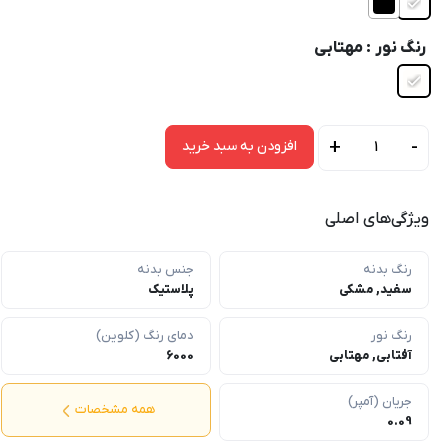
رنگ نور
: مهتابی
+
-
افزودن به سبد خرید
چراغ
سقفی
و
ویژگی‌های اصلی
دیواری
20
رنگ بدنه
جنس بدنه
وات
سفید, مشکی
پلاستیک
ویمکس
مدل
رنگ نور
دمای رنگ (کلوین)
IR-
آفتابی, مهتابی
6000
V4320-
B
جریان (آمپر)
همه مشخصات
عدد
0.09