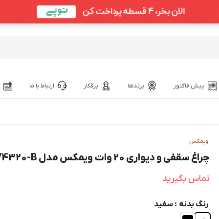
پیش فاکتور
برندها
برقکار
ارتباط با ما
ویمکس
چراغ سقفی و دیواری 20 وات ویمکس مدل IR-V4320-B
تماس بگیرید
رنگ بدنه
: سفید