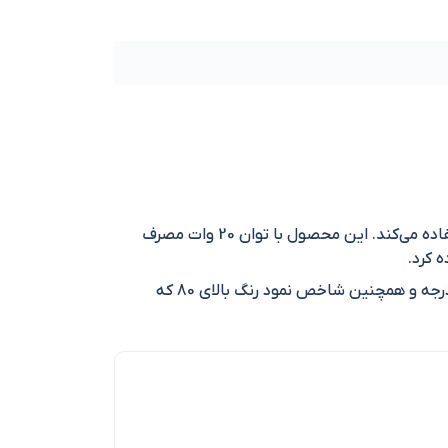
چراغ سقفی و دیواری 20 وات ویمکس مدل IR-V4320-B به صورت روکار طراحی شده و از تکنولوژی LED برای روشنایی استفاده می‌کند. این محصول با توان 20 وات مصرف
 کرد.
از مشخصات این محصول شرکت ویمکس می‌توان به درجه حفاظت IP66، میزان روشنایی 2000 لومن، زاویه تابش نور 120 درجه و همچنین شاخص نمود رنگ بالای 80 که